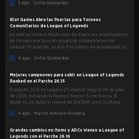
5 ago.
Sofia Guimarães
Riot Games Abre las Puertas para Torneos
Comunitarios de League of Legends
La vida se volverá mucho más fácil para los organizadores
de torneos que buscan organizar competiciones de
League of Legends, ya que Riot Games ha actualizado sus
Directrices de Competiciones Comunitarias. Los cambios
4 ago.
Sofia Guimarães
eliminan varias restricciones obsoletas.
Mejores campeones para subir en League of Legends
Ranked en el Parche 26.15
El parche 26.15 de League of Legends llegó el 29 de julio
de 2026, iniciando la Ranked Season 3 con fuerza. El
titular es sin duda el rework de Bel'Veth, pero la última
actualización también trajo algunos cambios muy
4 ago.
Martin Arévalo-Östberg
necesarios a picks que estaban overperforming. Con un
ranked slate fresco y un meta cambiante, aquí están los
mejores campeones para subir ranked en LoL Patch 26.15.
Grandes cambios en ítems y ADCs vienen a League of
Legends con el Parche 26.16