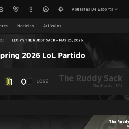
Apuestas De Esports
ores
Noticias
Artículos
026
|
LEO VS THE RUDDY SACK - MAY 25, 2026
pring 2026
LoL
Partido
The Ruddy Sack
1
-
0
LOSE
Clasificación #73
The Ruddy
1