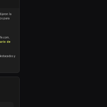
tos para
afe.com,
ario de