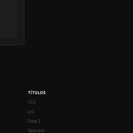
TÍTULOS
CS2
LoL
Dota 2
Valorant