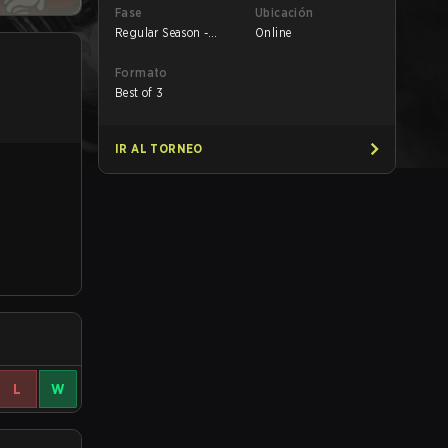
Fase
Ubicación
Regular Season -
Online
Round 1
Formato
Best of 3
IR AL TORNEO
L
W