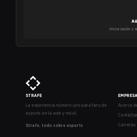
Aú
¡Inicia sesión y
STRAFE
EMPRES
La experiencia número uno para fans de
Acerca de
esports en la web y móvil.
Contácta
Carreras
Strafe, todo sobre esports