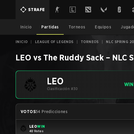
STRAFE
Inicio
Partidas
Torneos
Equipos
Jugad
INICIO
|
LEAGUE OF LEGENDS
|
TORNEOS
|
NLC SPRING 2
LEO
vs
The Ruddy Sack
–
NLC S
LEO
WIN
Clasificación #30
VOTOS
54 Predicciones
LEO
WIN
40 Votos