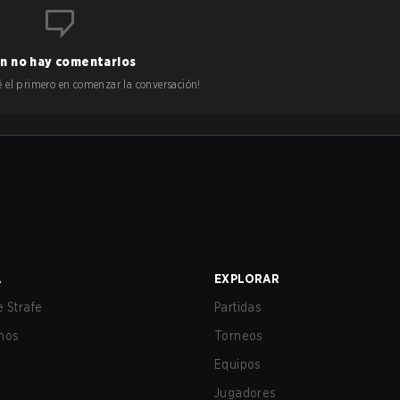
n no hay comentarios
 sé el primero en comenzar la conversación!
A
EXPLORAR
 Strafe
Partidas
nos
Torneos
Equipos
Jugadores