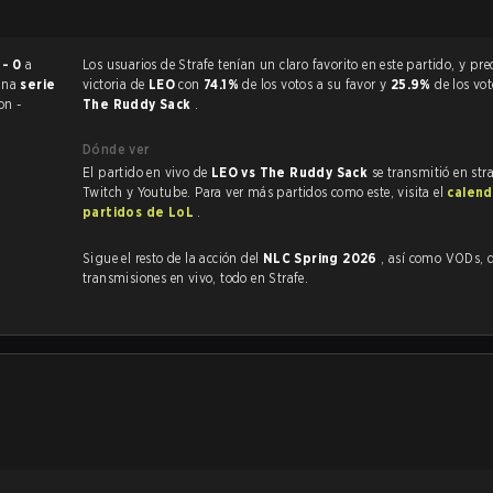
 - 0
a
Los usuarios de Strafe tenían un claro favorito en este partido, y predijeron la
 una
serie
victoria de
LEO
con
74.1%
de los votos a su favor y
25.9%
de los vo
on -
The Ruddy Sack
.
Dónde ver
El partido en vivo de
LEO vs The Ruddy Sack
se transmitió en str
Twitch y Youtube. Para ver más partidos como este, visita el
calend
partidos de LoL
.
Sigue el resto de la acción del
NLC Spring 2026
, así como VODs, destacados y
transmisiones en vivo, todo en Strafe.