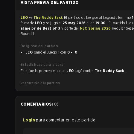
VISTA PREVIA DEL PARTIDO
LEO
vs
The Ruddy Sack
El partido de League of Legends terminó
1
favor de
LEO
y se jugó el
25 may 2026
a las
19:00
. El partido fue
al mejor de Best of 3
y parte del
NLC Spring 2026
Regular Seas
Round 1.
Desglose del partido
LEO
ganó el Juego 1 con
0 - 0
Estadísticas cara a cara
Esta fue la primera vez que
LEO
jugó contra
The Ruddy Sack
.
Predicción del partido
COMENTARIOS
(
0
)
Login
para comentar en este partido