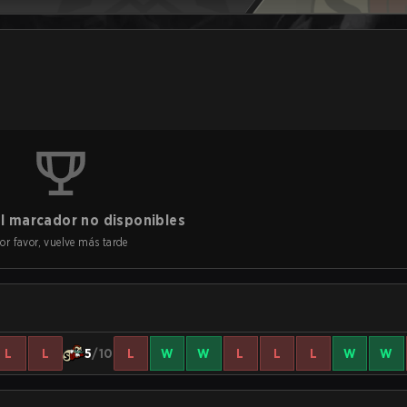
l marcador no disponibles
or favor, vuelve más tarde
L
L
5
/10
L
W
W
L
L
L
W
W