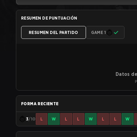
RESUMEN DE PUNTUACIÓN
RESUMEN DEL PARTIDO
GAME 1
Datos de
P
FORMA RECIENTE
3
/10
L
W
L
L
W
L
L
W