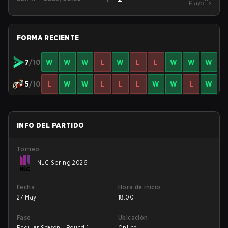
Playoffs
Playoffs
FORMA RECIENTE
7
/10
W
W
W
L
W
L
L
W
W
W
5
/10
L
W
W
L
L
L
W
W
L
W
INFO DEL PARTIDO
Torneo
NLC Spring 2026
Fecha
Hora de inicio
27 May
18:00
Fase
Ubicación
Regular Season - Round 1
Online