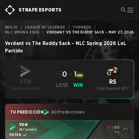
STRAFE ESPORTS
INICIO
|
LEAGUE OF LEGENDS
|
TORNEOS
|
NLC SPRING 2026
|
VERDANT VS THE RUDDY SACK - MAY 27, 2026
Verdant
vs
The Ruddy Sack
–
NLC Spring 2026
LoL
Partido
0
-
1
RS
VDN
LOSE
WIN
Clasificación #16
Clasificación #77
TU PREDICCIÓN
80 Predicciones
VDN
WIN
RS
167 points
11%
VOTED