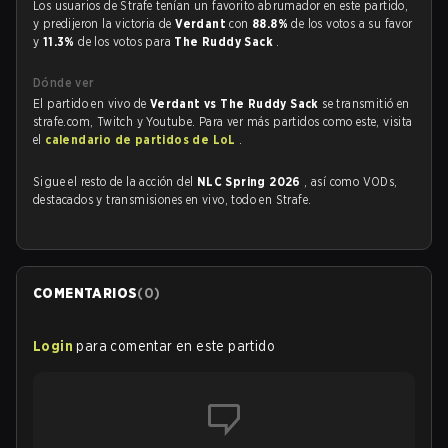
Los usuarios de Strafe tenían un favorito abrumador en este partido,
y predijeron la victoria de
Verdant
con
88.8%
de los votos a su favor
y
11.3%
de los votos para
The Ruddy Sack
.
Dónde ver
El partido en vivo de
Verdant vs The Ruddy Sack
se transmitió en
strafe.com, Twitch y Youtube. Para ver más partidos como este, visita
el
calendario de partidos de LoL
.
Sigue el resto de la acción del
NLC Spring 2026
, así como VODs,
destacados y transmisiones en vivo, todo en Strafe.
COMENTARIOS
(
0
)
Login
para comentar en este partido