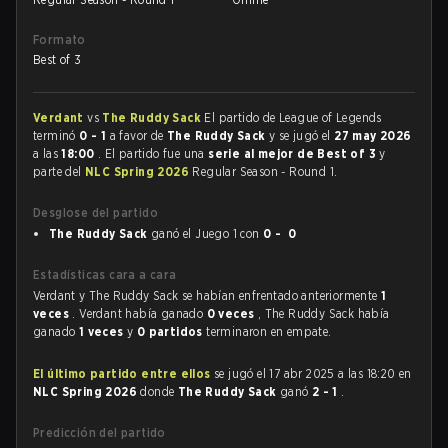
Formato
Best of 3
Verdant
vs
The Ruddy Sack
El partido de League of Legends
terminó
0 - 1
a favor de
The Ruddy Sack
y se jugó el
27 may 2026
a las
18:00
. El partido fue una
serie al mejor de Best of 3
y
parte del
NLC Spring 2026
Regular Season - Round 1.
Desglose del partido
The Ruddy Sack
ganó el Juego 1 con
0 - 0
Estadísticas cara a cara
Verdant y The Ruddy Sack se habían enfrentado anteriormente
1
veces
. Verdant había ganado
0 veces
, The Ruddy Sack había
ganado
1 veces
y
0 partidos
terminaron en empate.
El último partido entre ellos
se jugó el 17 abr 2025 a las 18:20 en
NLC Spring 2026
donde
The Ruddy Sack
ganó
2 - 1
.
Predicción del partido