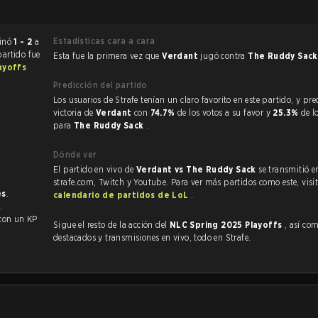
Estadísticas cara a cara
f Legends terminó
1 - 2
a
 partido fue
Esta fue la primera vez que
Verdant
jugó contra
The Ruddy Sac
ayoffs
Predicción del partido
Los usuarios de Strafe tenían un claro favorito en este partido, y predijeron la
victoria de
Verdant
con
74.7%
de los votos a su favor y
25.3%
de l
para
The Ruddy Sack
.
Dónde ver
El partido en vivo de
Verdant vs The Ruddy Sack
se transmitió e
strafe.com, Twitch y Youtube. Para ver más partidos como este, visit
es
.
calendario de partidos de LoL
.
5
.
n un KP
Sigue el resto de la acción del
NLC Spring 2025 Playoffs
, así como V
destacados y transmisiones en vivo, todo en Strafe.