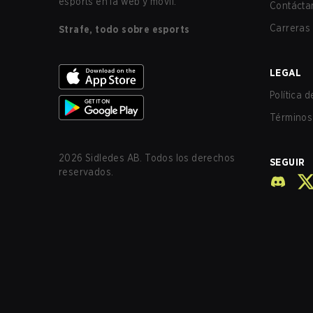
esports en la web y móvil.
Contácta
Carreras
Strafe, todo sobre esports
LEGAL
Política 
Términos 
2026
Sidledes AB. Todos los derechos
SEGUIR
reservados.