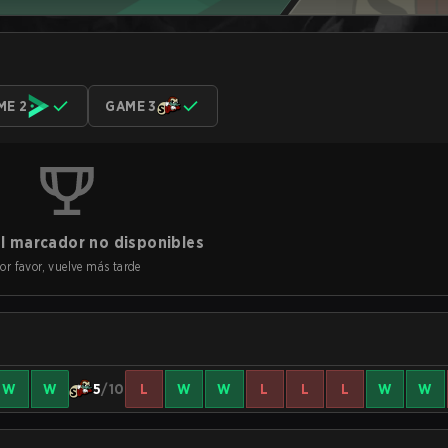
ME 2
GAME 3
l marcador no disponibles
or favor, vuelve más tarde
W
W
5
/10
L
W
W
L
L
L
W
W