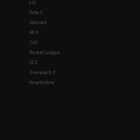
LoL
Dota 2
Valorant
R6:S
CoD
Rocket League
SC2
Overwatch 2
Hearthstone