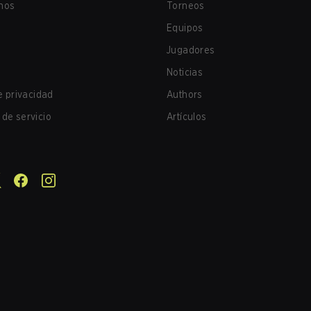
nos
Torneos
Equipos
Jugadores
Noticias
de privacidad
Authors
de servicio
Artículos