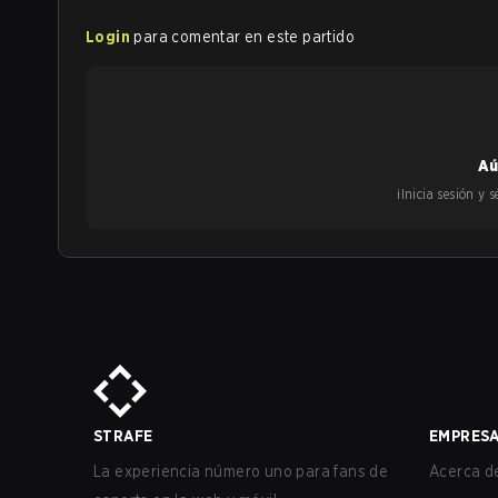
Login
para comentar en este partido
Aú
¡Inicia sesión y
STRAFE
EMPRES
La experiencia número uno para fans de
Acerca de