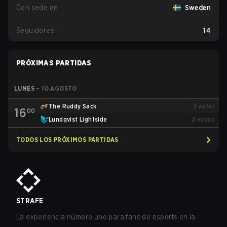
Con sede en
Sweden
Seguidores
14
PRÓXIMAS PARTIDAS
LUNES
–
10 AGOSTO
The Ruddy Sack
1
votar
16
00
Lundqvist Lightside
2
votos
TODOS LOS PRÓXIMOS PARTIDAS
STRAFE
La experiencia número uno para fans de esports en la