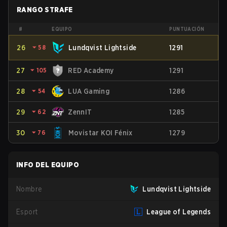
RANGO STRAFE
#
EQUIPO
PUNTUACIÓN
26
⏷
58
Lundqvist Lightside
1291
27
⏷
105
RED Academy
1291
28
⏷
54
LUA Gaming
1286
29
⏷
62
ZennIT
1285
30
⏷
76
⁠Movistar KOI Fénix
1279
INFO DEL EQUIPO
Nombre
Lundqvist Lightside
Esport
League of Legends