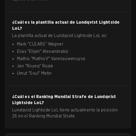
¿Cuál es la plantilla actual de
Lundqvist Lightside
LoL
?
La plantilla actual de
Lundqvist Lightside
LoL
es:
Mark
"
CLEARS
"
Wegner
Elias
"
Elijah
"
Alexandrakis
Mathis
"
MathisV
"
Vannieuwenuyse
Jan
"
Royeq
"
Rojek
Umut
"
SouI
"
Metin
¿Cuál es el Ranking Mundial Strafe de
Lundqvist
Lightside
LoL
?
Lundqvist Lightside LoL tiene actualmente la posición
26 en el Ranking Mundial Strafe.