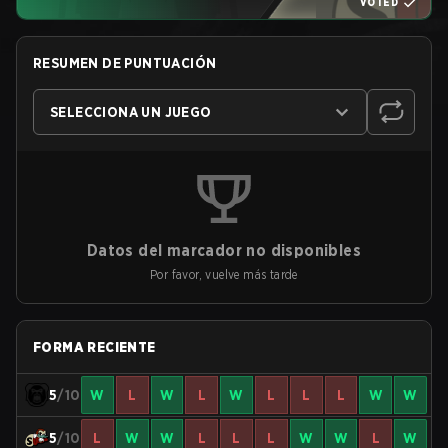
VOTED
RESUMEN DE PUNTUACIÓN
SELECCIONA UN JUEGO
Datos del marcador no disponibles
Por favor, vuelve más tarde
FORMA RECIENTE
5
/10
W
L
W
L
W
L
L
L
W
W
5
/10
L
W
W
L
L
L
W
W
L
W