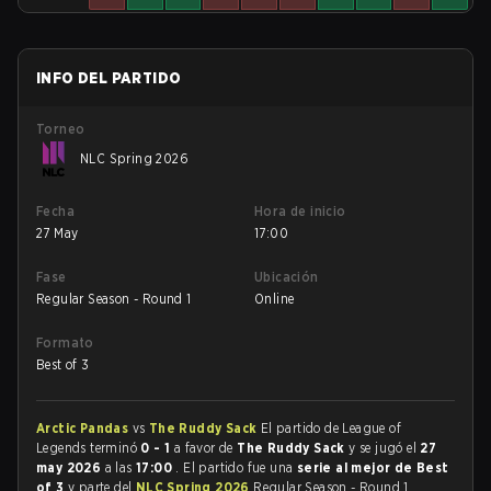
INFO DEL PARTIDO
Torneo
NLC Spring 2026
Fecha
Hora de inicio
27 May
17:00
Fase
Ubicación
Regular Season - Round 1
Online
Formato
Best of 3
Arctic Pandas
vs
The Ruddy Sack
El partido de League of
Legends terminó
0 - 1
a favor de
The Ruddy Sack
y se jugó el
27
may 2026
a las
17:00
. El partido fue una
serie al mejor de Best
of 3
y parte del
NLC Spring 2026
Regular Season - Round 1.