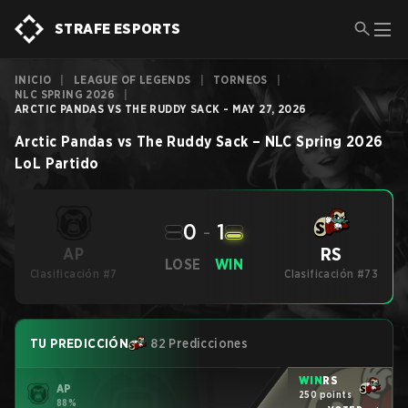
STRAFE ESPORTS
INICIO
|
LEAGUE OF LEGENDS
|
TORNEOS
|
NLC SPRING 2026
|
ARCTIC PANDAS VS THE RUDDY SACK - MAY 27, 2026
Arctic Pandas
vs
The Ruddy Sack
–
NLC Spring 2026
LoL
Partido
0
-
1
RS
AP
LOSE
WIN
Clasificación #7
Clasificación #73
TU PREDICCIÓN
82 Predicciones
WIN
RS
AP
250 points
88%