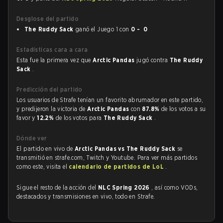
Desglose del partido
The Ruddy Sack
ganó el Juego 1 con
0 - 0
Estadísticas cara a cara
Esta fue la primera vez que
Arctic Pandas
jugó contra
The Ruddy
Sack
.
Predicción del partido
Los usuarios de Strafe tenían un favorito abrumador en este partido,
y predijeron la victoria de
Arctic Pandas
con
87.8%
de los votos a su
favor y
12.2%
de los votos para
The Ruddy Sack
.
Dónde ver
El partido en vivo de
Arctic Pandas vs The Ruddy Sack
se
transmitió en strafe.com, Twitch y Youtube. Para ver más partidos
como este, visita el
calendario de partidos de LoL
.
Sigue el resto de la acción del
NLC Spring 2026
, así como VODs,
destacados y transmisiones en vivo, todo en Strafe.