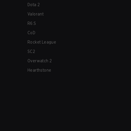
Dota 2
Valorant
R6:S
CoD
Rocket League
SC2
Overwatch 2
Hearthstone