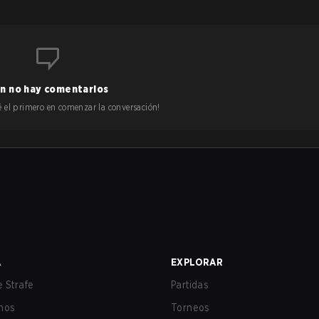
n no hay comentarios
 sé el primero en comenzar la conversación!
A
EXPLORAR
 Strafe
Partidas
nos
Torneos