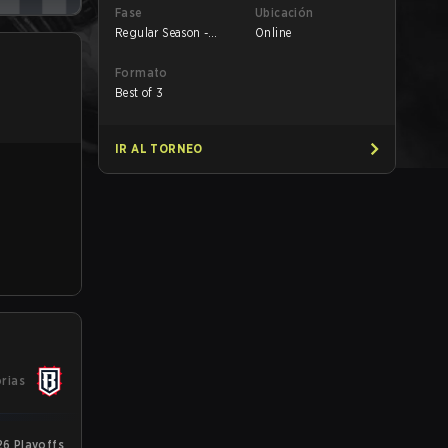
Fase
Ubicación
Regular Season -
Online
Round 1
Formato
Best of 3
IR AL TORNEO
orias
6 Playoffs