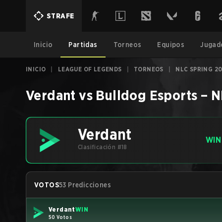
STRAFE
Inicio
Partidas
Torneos
Equipos
Jugad
INICIO
|
LEAGUE OF LEGENDS
|
TORNEOS
|
NLC SPRING 2
Verdant
vs
Bulldog Esports
–
N
Verdant
WIN
Clasificación #18
VOTOS
53 Predicciones
Verdant
WIN
50 Votos