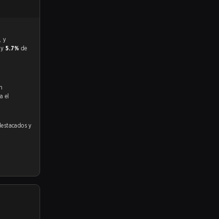
r y
5.7%
de
n
a el