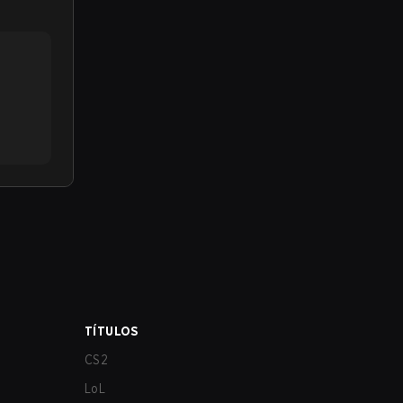
TÍTULOS
CS2
LoL