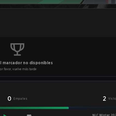
l marcador no disponibles
or favor, vuelve más tarde
0
2
Empates
Vict
NLC Winter 202