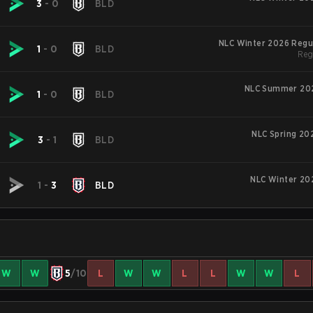
3
-
0
BLD
NLC Winter 2026 Regu
1
-
0
BLD
Reg
NLC Summer 20
1
-
0
BLD
NLC Spring 20
3
-
1
BLD
NLC Winter 20
1
-
3
BLD
W
W
5
/10
L
W
W
L
L
W
W
L