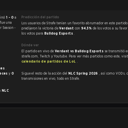
Predicción del partido
of Legends terminó
1 - 0
a
 fue una
Los usuarios de Strafe tenían un favorito abrumador en este partido, y
r Season -
predijeron la victoria de
Verdant
con
94.3%
de los votos a su favo
los votos para
Bulldog Esports
.
Dónde ver
El partido en vivo de
Verdant vs Bulldog Esports
se transmitió e
strafe.com, Twitch y Youtube. Para ver más partidos como este, visit
calendario de partidos de LoL
.
ces
.
veces
y
0
Sigue el resto de la acción del
NLC Spring 2026
, así como VODs, destacados y
transmisiones en vivo, todo en Strafe.
en
NLC