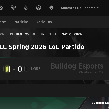
Apuestas De Esports
ores
Noticias
Artículos
026
|
VERDANT VS BULLDOG ESPORTS - MAY 25, 2026
LC Spring 2026
LoL
Partido
Bulldog Esports
1
-
0
LOSE
Clasificación #12
Bulldog Es