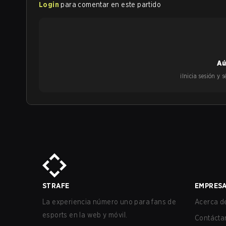
Login
para comentar en este partido
Aú
¡Inicia sesión y
STRAFE
EMPRES
La experiencia número uno para fans de
Acerca de
esports en la web y móvil.
Contácta