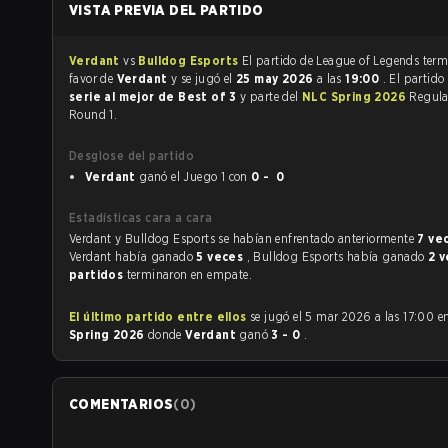
VISTA PREVIA DEL PARTIDO
Verdant
vs
Bulldog Esports
El partido de League 
favor de
Verdant
y se jugó el
25 may 2026
a las
19:00
. El partido
serie al mejor de Best of 3
y parte del
NLC Spring 2026
Regula
Round 1.
Desglose del partido
Verdant
ganó el Juego 1 con
0 - 0
Estadísticas cara a cara
Verdant y Bulldog Esports se habían enfrentado anteriormente
7 ve
Verdant había ganado
5 veces
, Bulldog Esports había ganado
2 
partidos
terminaron en empate.
El último partido entre ellos
se jugó el 5 mar 2026 a las 17:00 
Spring 2026
donde
Verdant
ganó
3 - 0
.
COMENTARIOS
(
0
)