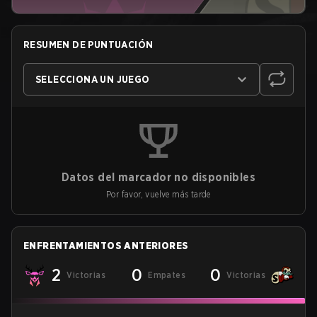
RESUMEN DE PUNTUACIÓN
SELECCIONA UN JUEGO
Datos del marcador no disponibles
Por favor, vuelve más tarde
ENFRENTAMIENTOS ANTERIORES
2
0
0
Victorias
Empates
Victorias