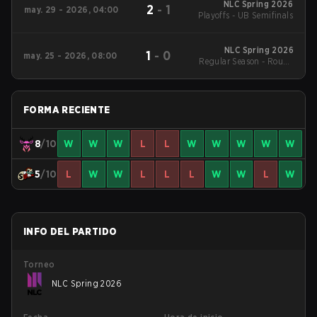
NLC Spring 2026
2
-
1
may. 29 - 2026, 04:00
Playoffs - UB Semifinals
NLC Spring 2026
1
-
0
may. 25 - 2026, 08:00
Regular Season - Round
1
FORMA RECIENTE
8
/10
W
W
W
L
L
W
W
W
W
W
5
/10
L
W
W
L
L
L
W
W
L
W
INFO DEL PARTIDO
Torneo
NLC Spring 2026