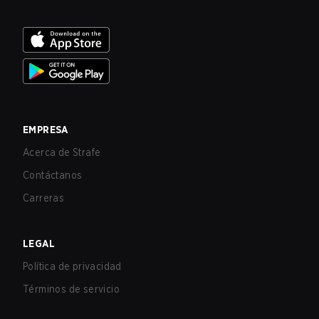
EMPRESA
Acerca de Strafe
Contáctanos
Carreras
LEGAL
Política de privacidad
Términos de servicio