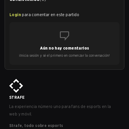
Login
para comentar en este partido
Aún no hay comentarios
¡Inicia sesión y sé el primero en comenzar la conversación!
STRAFE
La experiencia número uno para fans de esports en la
web y móvil.
Strafe, todo sobre esports