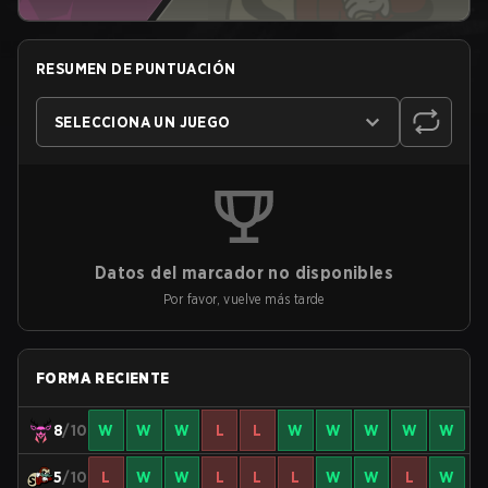
RESUMEN DE PUNTUACIÓN
SELECCIONA UN JUEGO
Datos del marcador no disponibles
Por favor, vuelve más tarde
FORMA RECIENTE
8
/10
W
W
W
L
L
W
W
W
W
W
5
/10
L
W
W
L
L
L
W
W
L
W