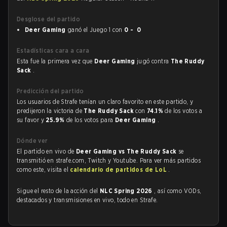
Desglose del partido
Deer Gaming
ganó el Juego 1 con
0 - 0
Estadísticas cara a cara
Esta fue la primera vez que
Deer Gaming
jugó contra
The Ruddy
Sack
.
Predicción del partido
Los usuarios de Strafe tenían un claro favorito en este partido, y
predijeron la victoria de
The Ruddy Sack
con
74.1%
de los votos a
su favor y
25.9%
de los votos para
Deer Gaming
.
Dónde ver
El partido en vivo de
Deer Gaming vs The Ruddy Sack
se
transmitió en strafe.com, Twitch y Youtube. Para ver más partidos
como este, visita el
calendario de partidos de LoL
.
Sigue el resto de la acción del
NLC Spring 2026
, así como VODs,
destacados y transmisiones en vivo, todo en Strafe.