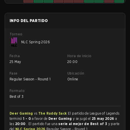
INFO DEL PARTIDO
Torneo
NLC Spring 2026
Fecha
Hora de inicio
25 May
20:00
Fase
Ubicación
Regular Season - Round 1
Online
Formato
Best of 3
Deer Gaming
vs
The Ruddy Sack
El partido de League of Legends
terminó
1 - 0
a favor de
Deer Gaming
y se jugó el
25 may 2026
a
las
20:00
. El partido fue una
serie al mejor de Best of 3
y parte
del
NLC Spring 2026
Regular Season - Round 1.