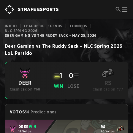
STRAFE ESPORTS
INICIO
|
LEAGUE OF LEGENDS
|
TORNEOS
|
NLC SPRING 2026
|
DEER GAMING VS THE RUDDY SACK - MAY 25, 2026
Deer Gaming
vs
The Ruddy Sack
–
NLC Spring 2026
LoL
Partido
1
-
0
RS
DEER
WIN
LOSE
Clasificación #68
Clasificación #77
VOTOS
54 Predicciones
DEER
WIN
RS
14 Votos
40 Votos