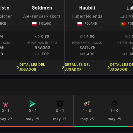
isto
Goldmen
Huubiii
Lu
olcher
Aleksander Piskorz
Hubert Molenda
Luís A
NCE
POLAND
POLAND
PO
34
0.80
4.00
K/D
K/D
K/D
 JUGADO
HÉROE MÁS JUGADO
HÉROE MÁS JUGADO
HÉROE MÁ
YAH
GRAGAS
CAITLYN
ID
TOP
ADC
J
ROL
ROL
ROL
DETALLES DEL
DETALLES DEL
DETALLES D
JUGADOR
JUGADOR
JUGADOR
0
-
1
0
-
1
0
-
1
1
-
0
1
-
0
may. 27
may. 25
may. 25
may. 25
may. 25