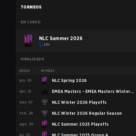
TORNEOS
EN CURSO
NLC Summer 2026
LOL
FINALIZADO
ENDED
NOMBRE
jun. 05
NLC Spring 2026
abr. 21
EMEA Masters - EMEA Masters Winter
mar. 07
2026
NLC Winter 2026 Playoffs
feb. 26
NLC Winter 2026 Regular Season
ago. 30
NLC Summer 2025 Playoffs
jul. 23
NLC Summer 2025 Group A