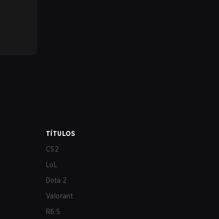
TÍTULOS
CS2
LoL
Dota 2
Valorant
R6:S