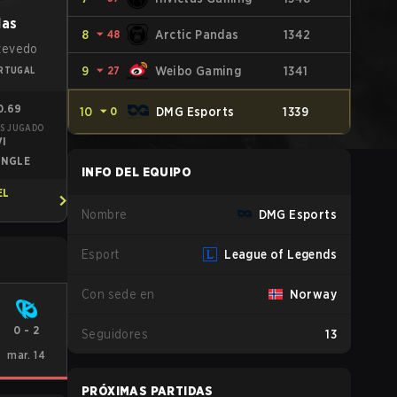
las
8
⏷
48
Arctic Pandas
1342
zevedo
9
⏷
27
Weibo Gaming
1341
RTUGAL
0.69
10
⏷
0
DMG Esports
1339
S JUGADO
VI
UNGLE
INFO DEL EQUIPO
EL
Nombre
DMG Esports
Esport
League of Legends
Con sede en
Norway
0
-
2
Seguidores
13
mar. 14
PRÓXIMAS PARTIDAS