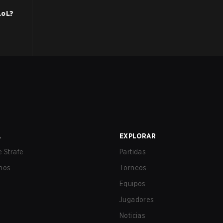
LoL
?
A
EXPLORAR
 Strafe
Partidas
nos
Torneos
Equipos
Jugadores
Noticias