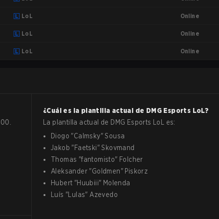
Online
LoL
Online
LoL
Online
LoL
?
¿Cuál es la plantilla actual de
DMG Esports
LoL
?
:00.
La plantilla actual de
DMG Esports
LoL
es:
Diogo
"
Calmsky
"
Sousa
Jakob
"
Faetski
"
Skovmand
Thomas
"
fantomisto
"
Folcher
Aleksander
"
Goldmen
"
Piskorz
Hubert
"
Huubiii
"
Molenda
Luís
"
Lulas
"
Azevedo