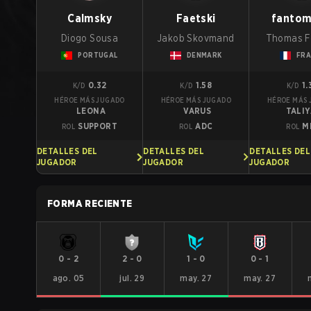
Calmsky
Faetski
fantom
Diogo Sousa
Jakob Skovmand
Thomas F
PORTUGAL
DENMARK
FRA
0.32
1.58
1.
K/D
K/D
K/D
HÉROE MÁS JUGADO
HÉROE MÁS JUGADO
HÉROE MÁS
LEONA
VARUS
TALI
SUPPORT
ADC
M
ROL
ROL
ROL
DETALLES DEL
DETALLES DEL
DETALLES DEL
JUGADOR
JUGADOR
JUGADOR
FORMA RECIENTE
0
-
2
2
-
0
1
-
0
0
-
1
ago. 05
jul. 29
may. 27
may. 27