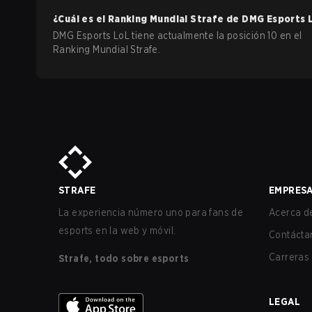
¿Cuál es el Ranking Mundial Strafe de
DMG Esports
DMG Esports LoL tiene actualmente la posición 10 en el
Ranking Mundial Strafe.
STRAFE
EMPRES
La experiencia número uno para fans de
Acerca de
esports en la web y móvil.
Contácta
Carreras
Strafe, todo sobre esports
LEGAL