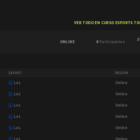
VER TODO EN CURSO ESPORTS T
2
ONLINE
8
Participantes
ESPORT
REGIÓN
Online
LoL
Online
LoL
Online
LoL
Online
LoL
Online
LoL
Online
LoL