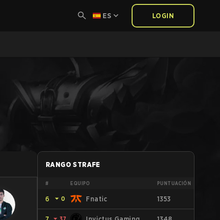
ES
LOGIN
RANGO STRAFE
#
EQUIPO
PUNTUACIÓN
6
⏷
0
Fnatic
1353
7
⏷
37
Invictus Gaming
1348