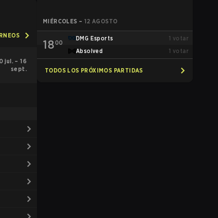
MIÉRCOLES
–
12 AGOSTO
ORNEOS
DMG Esports
1
votar
18
00
Absolved
1
votar
0 jul. – 16
sept.
TODOS LOS PRÓXIMOS PARTIDAS