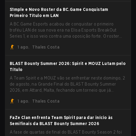
dominante por 3-1 para erguer o troféu do BLAST Bounty
Summer 2026.
S1mple e Novo Roster da BC.Game Conquistam
Primeiro Título em LAN
A BC.Game Esports acabou de conquistar o primeiro
troféu LAN de sua nova era na Elisa Esports BreakOut
Series 1, e isso veio contra uma oposição forte. O roster
revigorado passou por cima da competição, encerrando a
1 ago.
Thales Costa
campanha com cinco vitórias seguidas e uma varrida
limpa de 2-0 na final.
BLAST Bounty Summer 2026: Spirit e MOUZ Lutam pelo
Título
A Team Spirit e a MOUZ vão se enfrentar neste domingo, 2
de agosto, na Grande Final do BLAST Bounty Summer
2026, em Attard, Malta, fechando um torneio que já
entregou várias surpresas pelo caminho.
1 ago.
Thales Costa
FaZe Clan enfrenta Team Spirit para dar início às
Semifinais da BLAST Bounty Summer 2026
A fase de quartas de final do BLAST Bounty Season 2 foi