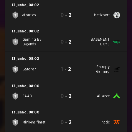
13 junho
,
08:02
0
-
2
atputies
Metizport
13 junho
,
08:02
Gaming By
BASEMENT
0
-
2
Legends
BOYS
13 junho
,
08:02
Entropy
1
-
2
Gatorian
Gaming
13 junho
,
08:00
0
-
2
SAAB
Alliance
13 junho
,
08:00
0
-
2
Minkens finest
Fnatic