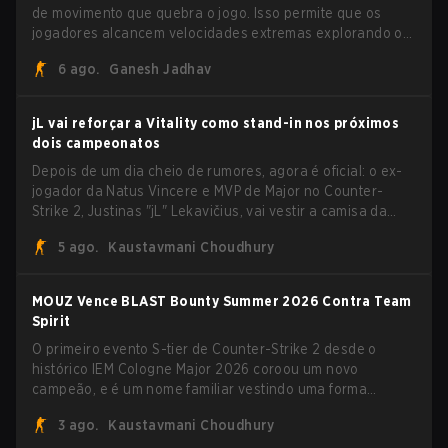
de movimento que quebra o jogo. Isso permite que os
jogadores alcancem velocidades extremas explorando o
sistema subtick.
6 ago.
Ganesh Jadhav
jL vai reforçar a Vitality como stand-in nos próximos
dois campeonatos
Depois de um dia cheio de rumores, agora é oficial: o ex-
jogador da Natus Vincere e MVP de Major no Counter-
Strike 2, Justinas "jL" Lekavičius, vai vestir a camisa da
Team Vitality na BLAST Open Porto e na PGL Masters
5 ago.
Kaustavmani Choudhury
Bucharest.
MOUZ Vence BLAST Bounty Summer 2026 Contra Team
Spirit
O primeiro evento S-tier de Counter-Strike 2 desde o
histórico IEM Cologne Major 2026 coroou um novo
campeão, e é um nome familiar vestindo uma forma
desconhecida. MOUZ, recém-saído de roster moves e role
3 ago.
Kaustavmani Choudhury
shuffles, avançou pela Team Spirit em uma série