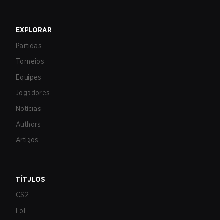
EXPLORAR
Partidas
Torneios
Equipes
Jogadores
Notícias
Authors
Artigos
TÍTULOS
CS2
LoL