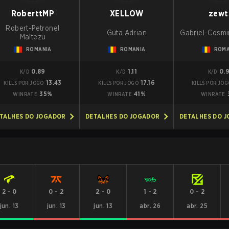
RoberttMP
XELLOW
zewt
Robert-Petronel
Guta Adrian
Gabriel-Cosmi
Maltezu
ROMANIA
ROMANIA
ROMA
0.89
1.11
0.
K/D
K/D
K/D
13.43
17.16
KILLS POR JOGO
KILLS POR JOGO
KILLS POR JOG
35%
41%
WINRATE
WINRATE
WINRATE
TALHES DO JOGADOR
DETALHES DO JOGADOR
DETALHES DO 
2
-
0
0
-
2
2
-
0
1
-
2
0
-
2
jun. 13
jun. 13
jun. 13
abr. 26
abr. 25