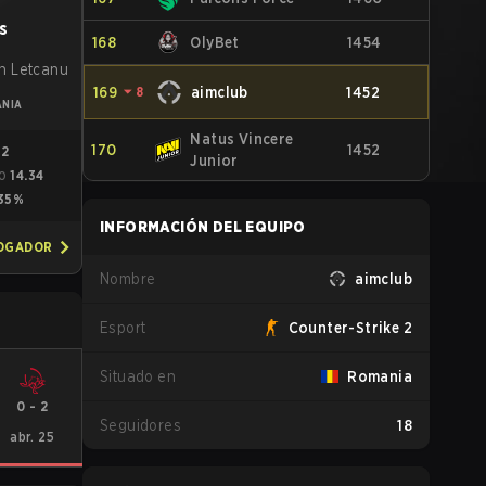
s
168
OlyBet
1454
n Letcanu
169
⏷
8
aimclub
1452
NIA
Natus Vincere
170
1452
92
Junior
14.34
O
35%
INFORMACIÓN DEL EQUIPO
JOGADOR
Nombre
aimclub
Esport
Counter-Strike 2
Situado en
Romania
0
-
2
Seguidores
18
abr. 25