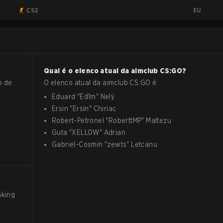
EU
CS2
Qual é o elenco atual da
aimclub
CS:GO
?
o de
O elenco atual da
aimclub
CS:GO
é:
Eduard
"
Ed1m
"
Nelÿ
Ersin
"
Ersin
"
Chiriac
Robert-Petronel
"
RoberttMP
"
Maltezu
Guta
"
XELLOW
"
Adrian
Gabriel-Cosmin
"
zewts
"
Letcanu
nking