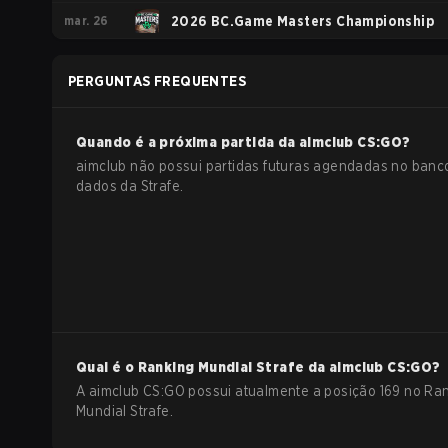
mar. 26
Europe - Cup #2
2026 BC.Game Masters Championship
PERGUNTAS FREQUENTES
Quando é a próxima partida da
aimclub
CS:GO
?
aimclub não possui partidas futuras agendadas no banc
dados da Strafe.
Qual é o Ranking Mundial Strafe da
aimclub
CS:GO
?
A aimclub CS:GO possui atualmente a posição 169 no Ra
Mundial Strafe.