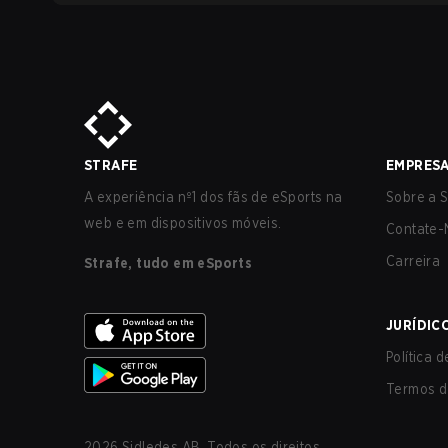
STRAFE
EMPRES
A experiência nº1 dos fãs de eSports na
Sobre a S
web e em dispositivos móveis.
Contate-
Carreira
Strafe, tudo em eSports
JURÍDIC
Política 
Termos d
2026
Sidledes AB. Todos os direitos