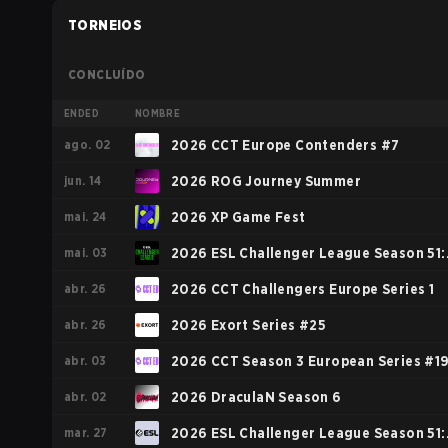
TORNEIOS
CONCLUÍDO
ENDED
NOMBRE
ago. 02
2026 CCT Europe Contenders #7
jun. 14
2026 ROG Journey Summer
mai. 24
2026 XP Game Fest
mai. 03
2026 ESL Challenger League Season 51:
abr. 26
Europe - Cup #4
2026 CCT Challengers Europe Series 1
abr. 26
2026 Exort Series #25
abr. 03
2026 CCT Season 3 European Series #1
abr. 02
2026 DraculaN Season 6
mar. 27
2026 ESL Challenger League Season 51: