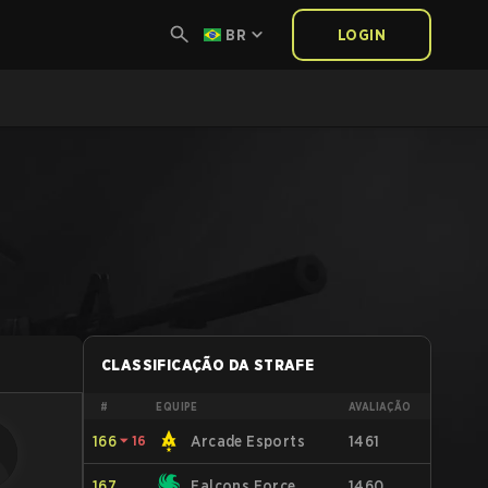
BR
LOGIN
CLASSIFICAÇÃO DA STRAFE
#
EQUIPE
AVALIAÇÃO
166
⏷
16
Arcade Esports
1461
167
Falcons Force
1460