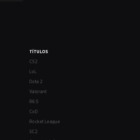
TÍTULOS
CS2
LoL
Dota 2
Valorant
R6:S
CoD
Rocket League
SC2