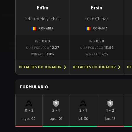
Ed1m
Ersin
Eduard Nelÿ Ichim
Ersin Chiriac
ROMANIA
ROMANIA
0.80
0.90
K/D
K/D
12.27
13.92
KILLS POR JOGO
KILLS POR JOGO
30%
37%
WINRATE
WINRATE
DETALHES DO JOGADOR
DETALHES DO JOGADOR
DE
FORMULÁRIO
0
-
2
2
-
1
2
-
1
1
-
2
ago. 02
ago. 01
jul. 30
jun. 13