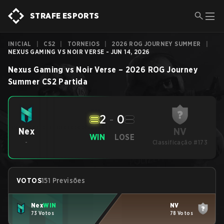
STRAFE ESPORTS
INICIAL
|
CS2
|
TORNEIOS
|
2026 ROG JOURNEY SUMMER
|
NEXUS GAMING VS NOIR VERSE - JUN 14, 2026
Nexus Gaming
vs
Noir Verse
–
2026 ROG Journey
Summer
CS2
Partida
2
-
0
NV
Nex
WIN
LOSE
-
Classificação #173
VOTOS
151 Previsões
Nex
WIN
NV
73 Votos
78 Votos