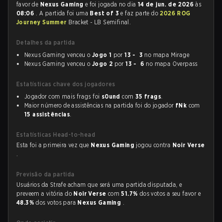
favor de
Nexus Gaming
e foi jogada no dia
14 de jun. de 2026
às
08:06
. A partida foi uma
Best of 3
e faz parte do
2026 ROG
Journey Summer
Bracket - LB Semifinal.
Detalhes da partida
Nexus Gaming venceu o
Jogo 1
por
13 - 3
no mapa Mirage
Nexus Gaming venceu o
Jogo 2
por
13 - 6
no mapa Overpass
Estatísticas chave dos jogadores
Jogador com mais frags foi
s0und
com
35 frags
.
Maior número de assistências na partida foi do jogador
fNk
com
15 assistências
.
Estatísticas Head-to-head
Esta foi a primeira vez que
Nexus Gaming
jogou contra
Noir Verse
.
Previsão da partida
Usuários da Strafe acham que será uma partida disputada, e
preveem a vitória do
Noir Verse
com
51.7%
dos votos a seu favor e
48.3%
dos votos para
Nexus Gaming
.