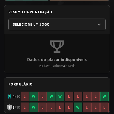
RESUMO DA PONTUAÇÃO
SELECIONE UM JOGO
Dados do placar indisponíveis
Por favor, volte mais tarde
FORMULÁRIO
4
/10
L
W
L
W
W
L
L
L
L
W
2
/10
L
W
L
L
L
L
W
L
L
L