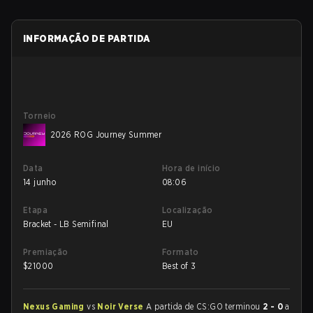
INFORMAÇÃO DE PARTIDA
Torneio
2026 ROG Journey Summer
Data
Hora de início
14 junho
08:06
Etapa
Localização
Bracket - LB Semifinal
EU
Premiação
Formato
$
21000
Best of 3
Nexus Gaming
vs
Noir Verse
A partida de CS:GO terminou
2 - 0
a