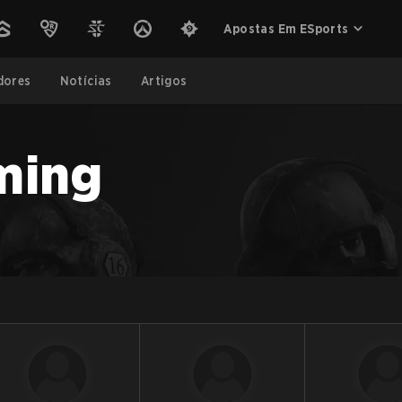
Apostas Em ESports
dores
Notícias
Artigos
ming