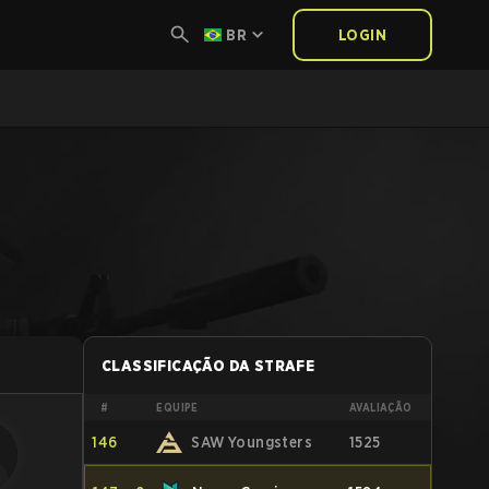
BR
LOGIN
CLASSIFICAÇÃO DA STRAFE
#
EQUIPE
AVALIAÇÃO
146
SAW Youngsters
1525