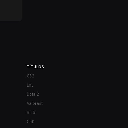
TÍTULOS
CS2
LoL
Dota 2
Valorant
R6:S
CoD