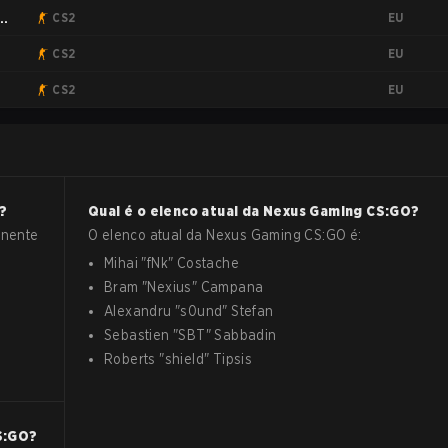
EU
CS2
EU
CS2
EU
CS2
?
Qual é o elenco atual da
Nexus Gaming
CS:GO
?
onente
O elenco atual da
Nexus Gaming
CS:GO
é:
Mihai
"
fNk
"
Costache
Bram
"
Nexius
"
Campana
Alexandru
"
s0und
"
Stefan
Sebastien
"
SBT
"
Sabbadin
Roberts
"
shield
"
Tipsis
S:GO
?