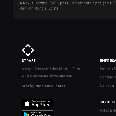
A Nexus Gaming CS:GO possui atualmente a posição 147
Ranking Mundial Strafe.
STRAFE
EMPRES
A experiência nº1 dos fãs de eSports na
Sobre a S
web e em dispositivos móveis.
Contate-
Carreira
Strafe, tudo em eSports
JURÍDIC
Política 