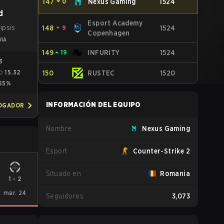
147
⏷
0
Nexus Gaming
1524
d
Esport Academy
ipsis
148
⏷
9
1524
Copenhagen
VIA
149
⏶
19
INFURITY
1524
3
15.32
150
RUSTEC
1520
O
55%
INFORMACIÓN DEL EQUIPO
JOGADOR
Nombre
Nexus Gaming
Esport
Counter-Strike 2
Situado en
Romania
1
-
2
mar. 24
Seguidores
3,073