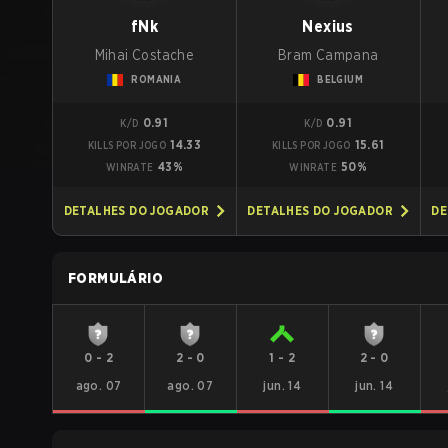
fNk
Nexius
Mihai Costache
Bram Campana
ROMANIA
BELGIUM
0.91
0.91
K/D
K/D
14.33
15.61
KILLS POR JOGO
KILLS POR JOGO
43%
50%
WINRATE
WINRATE
DETALHES DO JOGADOR
DETALHES DO JOGADOR
DE
FORMULÁRIO
0
-
2
2
-
0
1
-
2
2
-
0
ago. 07
ago. 07
jun. 14
jun. 14