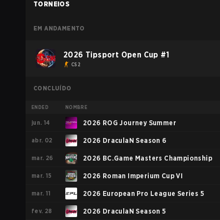
TORNEIOS
EM ANDAMENTO
2026 Tipsport Open Cup #1
CS2
CONCLUÍDO
ENDED
NOMBRE
jun. 14
2026 ROG Journey Summer
abr. 02
2026 DraculaN Season 6
mar. 26
2026 BC.Game Masters Championship
mar. 15
2026 Roman Imperium Cup VI
mar. 11
2026 European Pro League Series 5
fev. 28
2026 DraculaN Season 5