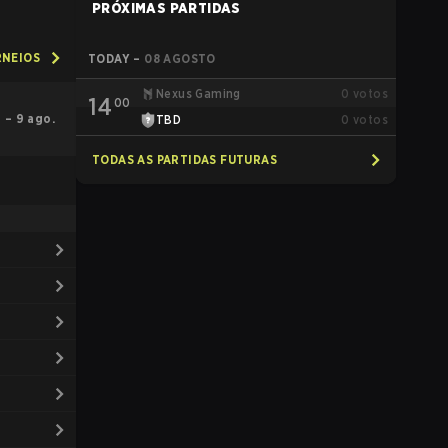
PRÓXIMAS PARTIDAS
RNEIOS
TODAY
–
08 AGOSTO
Nexus Gaming
0
votos
14
00
5 – 9 ago.
TBD
0
votos
TODAS AS PARTIDAS FUTURAS