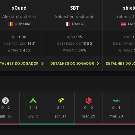
s0und
SBT
shiel
Alexandru Stefan
Sebastien Sabbadin
Roberts T
ROMANIA
FRANCE
LAT
1.00
0.85
1.1
K/D
K/D
K/D
16.11
13.50
KILLS POR JOGO
KILLS POR JOGO
KILLS POR JOG
43%
34%
WINRATE
WINRATE
WINRATE
TALHES DO JOGADOR
DETALHES DO JOGADOR
DETALHES DO 
0
-
2
2
-
1
2
-
1
0
-
2
0
-
1
jun. 13
jun. 13
jun. 13
mar. 29
mar. 29