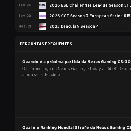
fev. 24
2026 ESL Challenger League Season 51:
fev. 20
Europe - Cup #1
2026 CCT Season 3 European Series #15
dez. 21
2025 DraculaN Season 4
PERGUNTAS FREQUENTES
Quando é a próxima partida da
Nexus Gaming
CS:GO
O próximo jogo da Nexus Gaming é today às 14:00. O op
ainda será decidido.
Qual é o Ranking Mundial Strafe da
Nexus Gaming
C