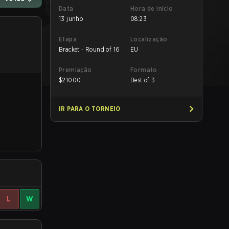
Data
Hora de início
13 junho
08:23
Etapa
Localização
Bracket - Round of 16
EU
Premiação
Formato
$
21000
Best of 3
IR PARA O TORNEIO
L
W