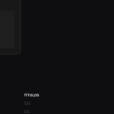
TÍTULOS
CS2
LoL