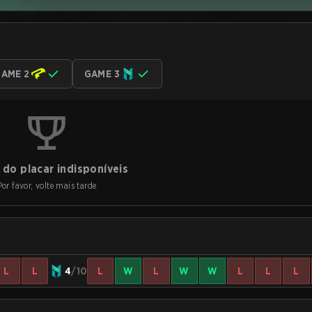
AME 2
GAME 3
do placar indisponíveis
Por favor, volte mais tarde
L
L
4
/10
L
W
L
W
W
L
L
L