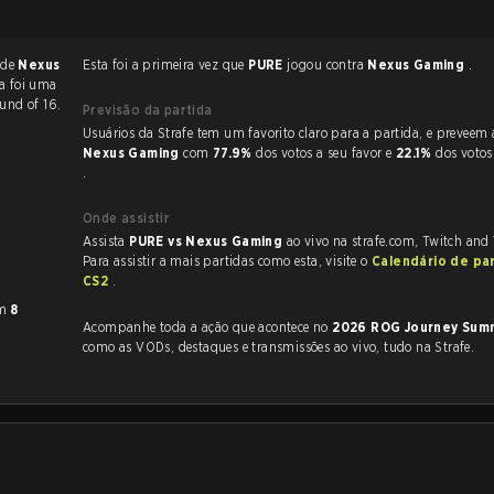
 de
Nexus
Esta foi a primeira vez que
PURE
jogou contra
Nexus Gaming
.
da foi uma
und of 16.
Previsão da partida
Usuários da Strafe tem um favorito claro
Nexus Gaming
com
77.9%
dos votos a seu favor e
22.1%
dos voto
.
Onde assistir
Assista
PURE vs Nexus Gaming
ao vivo na strafe.com, Twitch and
Para assistir a mais partidas como esta, visite o
Calendário de pa
CS2
.
m
8
Acompanhe toda a ação que acontece no
2026 ROG Journey Su
como as VODs, destaques e transmissões ao vivo, tudo na Strafe.