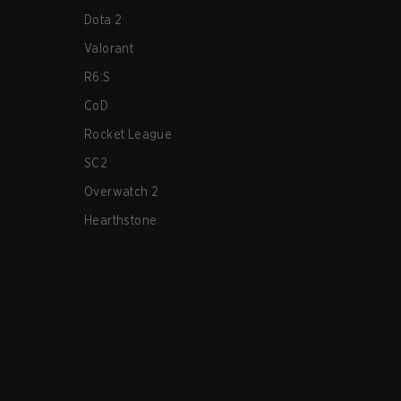
Dota 2
Valorant
R6:S
CoD
Rocket League
SC2
Overwatch 2
Hearthstone