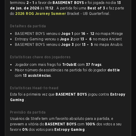
terminou
2 - 1
a favor de
BASEMENT BOYS
e foi jogada no dia
13
de jun. de 2026
às
11:12
. A partida foi uma
Best of 3
e faz parte
do
2026 ROG Journey Summer
Bracket - UB Quarterfinal.
Detalhes da partida
BASEMENT BOYS venceu o
Jogo 1
por
16 - 12
no mapa Mirage
Entropy Gaming venceu o
Jogo 2
por
13 - 6
no mapa Ancient
BASEMENT BOYS venceu o
Jogo 3
por
13 - 5
no mapa Anubis
Estatísticas chave dos jogadores
Jogador com mais frags foi
Tr0ublE
com
37 frags
.
Maior número de assistências na partida foi do jogador
dottie
com
13 assistências
.
Estatísticas Head-to-head
Esta foi a primeira vez que
BASEMENT BOYS
jogou contra
Entropy
Gaming
.
Previsão da partida
Usuários da Strafe tem um favorito absoluto para a partida, e
preveem a vitória do
BASEMENT BOYS
com
100%
dos votos a seu
favor e
0%
dos votos para
Entropy Gaming
.