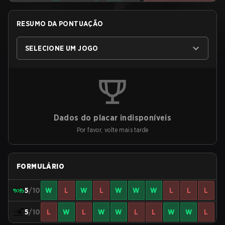
RESUMO DA PONTUAÇÃO
SELECIONE UM JOGO
Dados do placar indisponíveis
Por favor, volte mais tarde
FORMULÁRIO
5
/10
W
L
W
L
W
W
W
L
L
L
5
/10
L
W
L
W
W
L
L
W
W
L