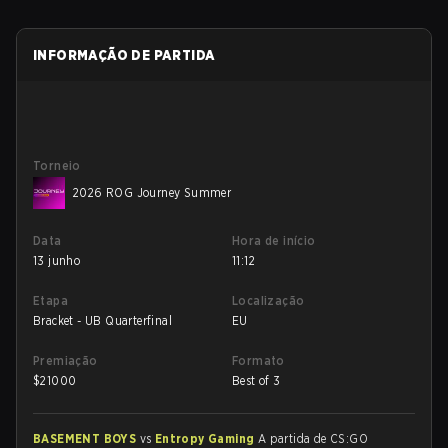
INFORMAÇÃO DE PARTIDA
Torneio
2026 ROG Journey Summer
Data
Hora de início
13 junho
11:12
Etapa
Localização
Bracket - UB Quarterfinal
EU
Premiação
Formato
$
21000
Best of 3
BASEMENT BOYS
vs
Entropy Gaming
A partida de CS:GO