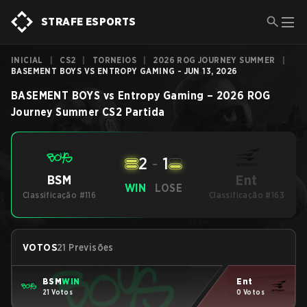
STRAFE ESPORTS
INICIAL
|
CS2
|
TORNEIOS
|
2026 ROG JOURNEY SUMMER
|
BASEMENT BOYS VS ENTROPY GAMING - JUN 13, 2026
BASEMENT BOYS
vs
Entropy Gaming
–
2026 ROG
Journey Summer
CS2
Partida
2
-
1
Ent
BSM
WIN
LOSE
Classificação #116
Classificação #163
VOTOS
21 Previsões
BSM
WIN
Ent
21 Votos
0 Votos