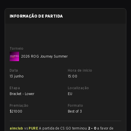
INFORMAÇÃO DE PARTIDA
Torneio
2026 ROG Journey Summer
Data
Hora de início
13 junho
15:00
Etapa
Localização
Bracket - Lower
EU
Premiação
Formato
$
21000
Best of 3
aimclub
vs
PURE
A partida de CS:GO terminou
2 - 0
a favor de