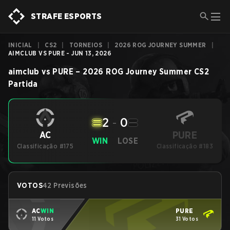
STRAFE ESPORTS
INICIAL
|
CS2
|
TORNEIOS
|
2026 ROG JOURNEY SUMMER
|
AIMCLUB VS PURE - JUN 13, 2026
aimclub
vs
PURE
–
2026 ROG Journey Summer
CS2
Partida
2
-
0
PURE
AC
WIN
LOSE
Classificação #175
Classificação #183
VOTOS
42 Previsões
AC
WIN
PURE
11 Votos
31 Votos