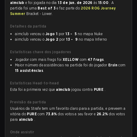
aimclub
e foi jogada no dia
13 de jun. de 2026
às
15:00
. A
partida foi uma
Best of 3
e faz parte do
2026 ROG Journey
Summer
Bracket - Lower.
Detalhes da partida
aimclub venceu o
Jogo 1
por
13 - 5
no mapa Nuke
aimclub venceu o
Jogo 2
por
13 - 9
no mapa Inferno
Estatísticas chave dos jogadores
Jogador com mais frags foi
XELLOW
com
47 frags
.
Maior número de assistências na partida foi do jogador
Ersin
com
15 assistências
.
Estatísticas Head-to-head
Esta foi a primeira vez que
aimclub
jogou contra
PURE
.
Previsão da partida
Usuários da Strafe tem um favorito claro para a partida, e preveem a
vitória do
PURE
com
73.8%
dos votos a seu favor e
26.2%
dos votos
para
aimclub
.
Onde assistir