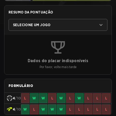
RESUMO DA PONTUAÇÃO
SELECIONE UM JOGO
Dados do placar indisponíveis
Por favor, volte mais tarde
FORMULÁRIO
4
/10
L
W
W
L
W
L
W
L
L
L
4
/10
W
L
W
W
W
L
L
L
L
L