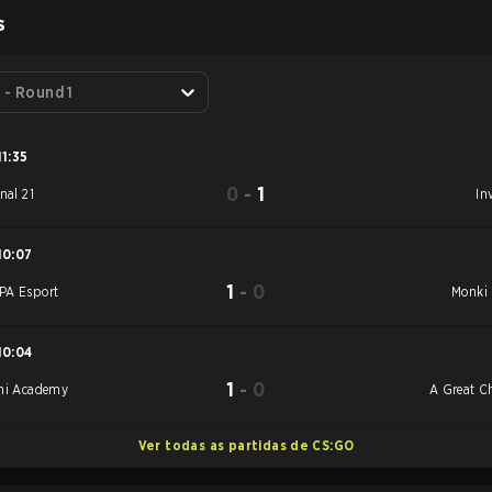
S
 - Round 1
11:35
0
-
1
nal 21
In
10:07
1
-
0
A Esport
Monki 
10:04
1
-
0
hi Academy
A Great C
Ver todas as partidas de CS:GO