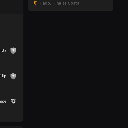
1 ago.
Thales Costa
FaZe Clan, Team Spirit, Astralis e MOUZ
são os quatro sobreviventes ainda
lutando pelo troféu, enquanto paiN
Gaming se tornou a última equipe
eliminada da chave.
victa
Flip
haos