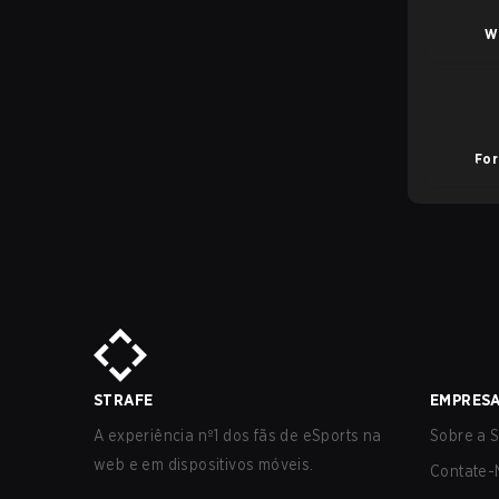
W
For
STRAFE
EMPRES
A experiência nº1 dos fãs de eSports na
Sobre a S
web e em dispositivos móveis.
Contate-