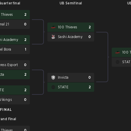
uarterfinal
UB Semifinal
UB
 Thieves
2
nal 21
0
100 Thieves
2
Sashi Academy
0
hi Academy
2
el Bora
1
100 T
STAT
tress Esport
0
cta
2
Invicta
0
STATE
2
TE
2
Vikings
0
FINAL
rand Final
 Thieves
0