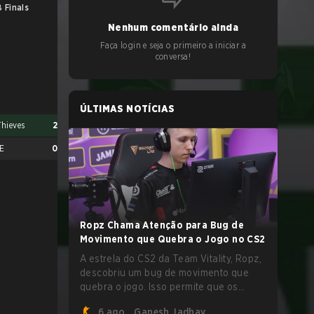
 Finals
Nenhum comentário ainda
Faça login e seja o primeiro a iniciar a
conversa!
ÚLTIMAS NOTÍCIAS
hieves
2
E
0
Ropz Chama Atenção para Bug de
Movimento que Quebra o Jogo no CS2
A estrela do CS2 da Team Vitality, Ropz,
descobriu um bug de movimento que
quebra o jogo. Isso permite que os
jogadores alcancem velocidades
6 ago.
Ganesh Jadhav