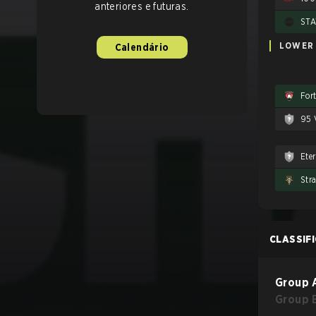
anteriores e futuras.
STA
LOWER
Calendário
For
95 
Eter
Stra
CLASSIF
Group 
Group 