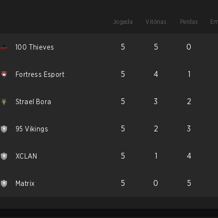
Jogada
Vitórias
Perdas
Em
5
5
0
100 Thieves
5
4
1
Fortress Esport
5
3
2
Strael Bora
5
2
3
95 Vikings
5
1
4
XCLAN
5
0
5
Matrix