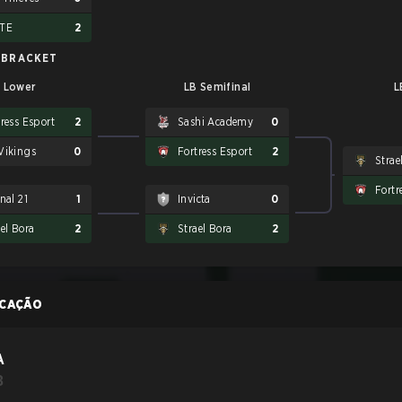
TE
2
 BRACKET
Lower
LB Semifinal
L
tress Esport
2
Sashi Academy
0
Vikings
0
Fortress Esport
2
Strae
Fortr
nal 21
1
Invicta
0
el Bora
2
Strael Bora
2
ICAÇÃO
A
B