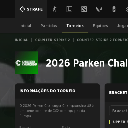
STRAFE
Inicial
Partidas
Torneios
Equipes
Joga
INICIAL
|
COUNTER-STRIKE 2
|
COUNTER-STRIKE 2 TORNEI
2026 Parken Chal
INFORMAÇÕES DO TORNEIO
BRACKET
O 2026 Parken Challenger Championship #8 é
um torneio online de CS2 com equipas da
Bracket
Europa.
UPPER 
Esport
Data