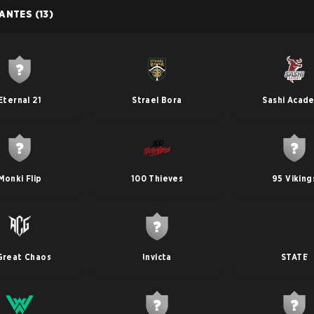
PANTES
(13)
Eternal 21
Strael Bora
Sashi Acad
Monki Flip
100 Thieves
95 Viking
Great Chaos
Invicta
STATE