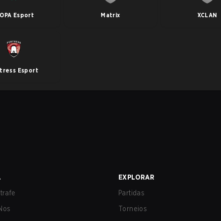
OPA Esport
Matrix
XCLAN
tress Esport
A
EXPLORAR
trafe
Partidas
Nos
Torneios