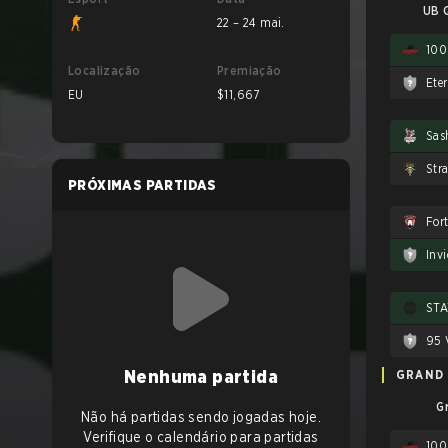
UB Q
22 – 24 mai.
100
Localização
Premiação
Eter
EU
$11,667
Sas
Stra
PRÓXIMAS PARTIDAS
For
Invi
STA
95 
Nenhuma partida
GRAND 
G
Não há partidas sendo jogadas hoje.
Verifique o calendário para partidas
100