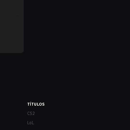
TÍTULOS
CS2
LoL