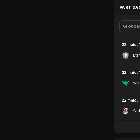
PARTIDA
Group B
22 maio
,
Eter
22 maio
,
WOP
22 maio
,
Sas