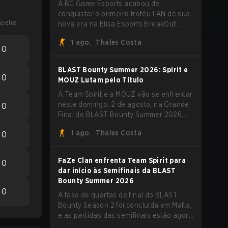
A BC.Game Esports acabou de
conquistar o primeiro troféu LAN de sua
pates
nova era na Elisa Esports BreakOut
Series 1, e isso veio contra uma
1 ago.
Thales Costa
oposição forte. O roster revigorado
0
passou por cima da competição,
encerrando a campanha com cinco
BLAST Bounty Summer 2026: Spirit e
vitórias seguidas e uma varrida limpa de
0
MOUZ Lutam pelo Título
2-0 na final.
A Team Spirit e a MOUZ vão se enfrentar
neste domingo, 2 de agosto, na Grande
0
Final do BLAST Bounty Summer 2026,
em Attard, Malta, fechando um torneio
1 ago.
Thales Costa
0
que já entregou várias surpresas pelo
caminho.
FaZe Clan enfrenta Team Spirit para
0
dar início às Semifinais da BLAST
Bounty Summer 2026
0
A fase de quartas de final do BLAST
Bounty Season 2 foi concluída em Malta,
e as partidas das semifinais estão agora
definidas para sábado, 1º de agosto.