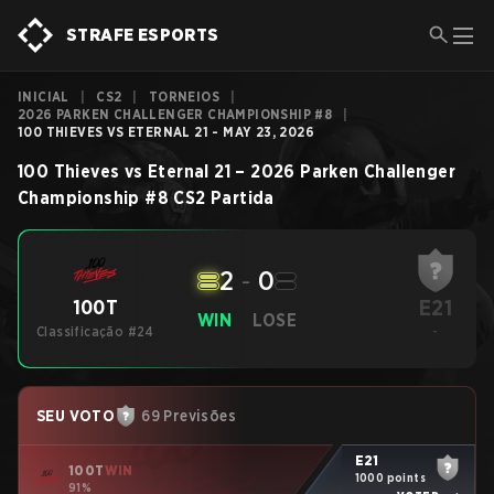
STRAFE ESPORTS
INICIAL
|
CS2
|
TORNEIOS
|
2026 PARKEN CHALLENGER CHAMPIONSHIP #8
|
100 THIEVES VS ETERNAL 21 - MAY 23, 2026
100 Thieves
vs
Eternal 21
–
2026 Parken Challenger
Championship #8
CS2
Partida
2
-
0
E21
100T
WIN
LOSE
Classificação #24
-
SEU VOTO
69 Previsões
E21
100T
WIN
1000 points
91%