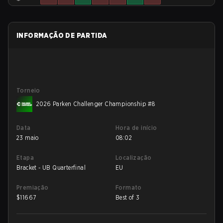
INFORMAÇÃO DE PARTIDA
Torneio
2026 Parken Challenger Championship #8
Data
Hora de início
23 maio
08:02
Etapa
Localização
Bracket - UB Quarterfinal
EU
Premiação
Formato
$
11667
Best of 3