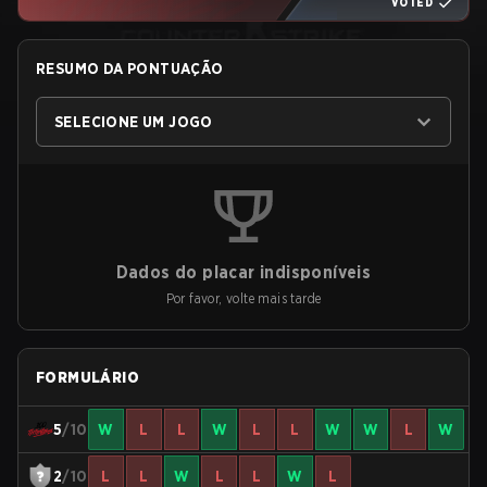
VOTED
RESUMO DA PONTUAÇÃO
SELECIONE UM JOGO
Dados do placar indisponíveis
Por favor, volte mais tarde
FORMULÁRIO
5
/10
W
L
L
W
L
L
W
W
L
W
2
/10
L
L
W
L
L
W
L