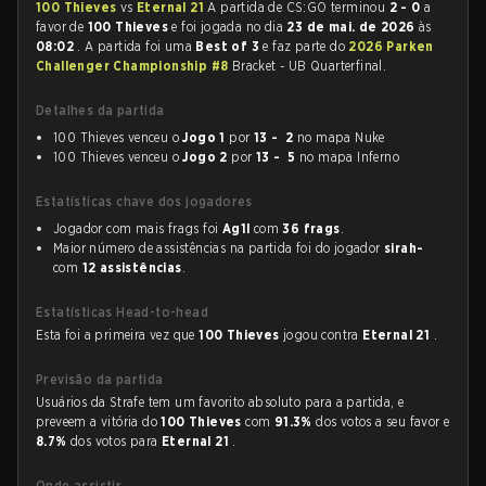
100 Thieves
vs
Eternal 21
A partida de CS:GO terminou
2 - 0
a
favor de
100 Thieves
e foi jogada no dia
23 de mai. de 2026
às
08:02
. A partida foi uma
Best of 3
e faz parte do
2026 Parken
Challenger Championship #8
Bracket - UB Quarterfinal.
Detalhes da partida
100 Thieves venceu o
Jogo 1
por
13 - 2
no mapa Nuke
100 Thieves venceu o
Jogo 2
por
13 - 5
no mapa Inferno
Estatísticas chave dos jogadores
Jogador com mais frags foi
Ag1l
com
36 frags
.
Maior número de assistências na partida foi do jogador
sirah-
com
12 assistências
.
Estatísticas Head-to-head
Esta foi a primeira vez que
100 Thieves
jogou contra
Eternal 21
.
Previsão da partida
Usuários da Strafe tem um favorito absoluto para a partida, e
preveem a vitória do
100 Thieves
com
91.3%
dos votos a seu favor e
8.7%
dos votos para
Eternal 21
.
Onde assistir