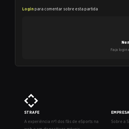
Login
para comentar sobre esta partida
Nen
Faça login e
STRAFE
EMPRES
A experiência nº1 dos fãs de eSports na
Sobre a S