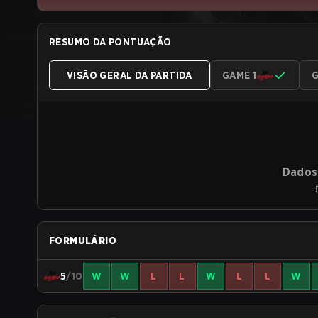
RESUMO DA PONTUAÇÃO
VISÃO GERAL DA PARTIDA
GAME 1
G
Dados 
FORMULÁRIO
5
/10
W
W
L
L
W
L
L
W