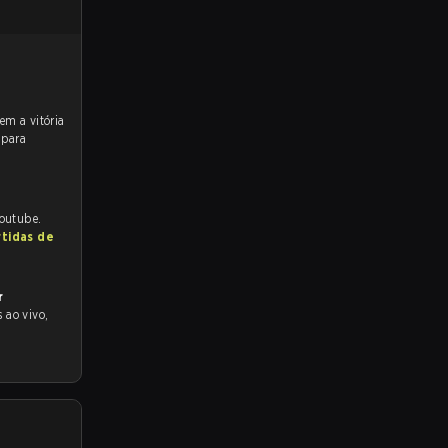
 para
Youtube.
rtidas de
r