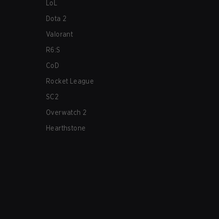
LoL
Dota 2
Valorant
R6:S
CoD
Rocket League
SC2
Overwatch 2
Hearthstone