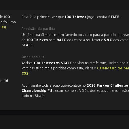
 de
100
Esta foi a primeira vez que
100 Thieves
jogou contra
STATE
.
da foi uma
p #8
Previsão da partida
Usuários da Strafe tem um favorito absoluto para a partida, e preveem a vitória
do
100 Thieves
com
94.1%
dos votos a seu favor e
5.9%
dos votos
STATE
.
Onde assistir
Assista
100 Thieves vs STATE
ao vivo na strafe.com, Twitch and 
Para assistir a mais partidas como esta, visite o
Calendário de pa
CS2
.
om
16
Acompanhe toda a ação que acontece no
2026 Parken Challenge
Championship #8
, assim como as VODs, destaques e transmissões ao vivo,
tudo na Strafe.