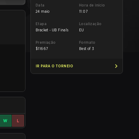
Data
Hora de início
24 maio
11:07
Etapa
Localização
Bracket - UB Finals
EU
Premiação
Formato
$
11667
Best of 3
IR PARA O TORNEIO
W
L