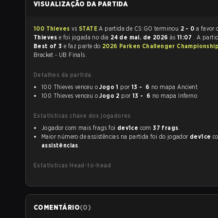
VISUALIZAÇÃO DA PARTIDA
100 Thieves
vs
STATE
A partida de CS:GO terminou
2 - 0
a favor
Thieves
e foi jogada no dia
24 de mai. de 2026
às
11:07
. A parti
Best of 3
e faz parte do
2026 Parken Challenger Championshi
Bracket - UB Finals.
Detalhes da partida
100 Thieves venceu o
Jogo 1
por
13 - 6
no mapa Ancient
100 Thieves venceu o
Jogo 2
por
13 - 6
no mapa Inferno
Estatísticas chave dos jogadores
Jogador com mais frags foi
dev1ce
com
37 frags
.
Maior número de assistências na partida foi do jogador
dev1ce
c
assistências
.
Estatísticas Head-to-head
COMENTÁRIO
(
0
)