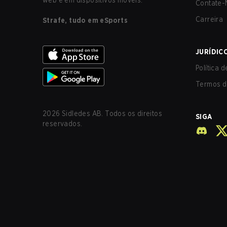
web e em dispositivos móveis.
Contate-
Carreira
Strafe, tudo em eSports
JURÍDIC
Política 
Termos d
2026
Sidledes AB. Todos os direitos
SIGA
reservados.