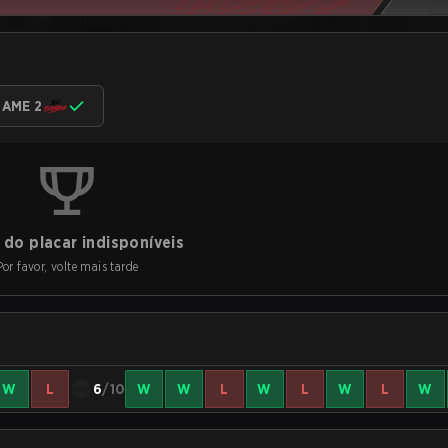
AME 2
do placar indisponíveis
Por favor, volte mais tarde
W
L
6
/10
W
W
L
W
L
W
L
W