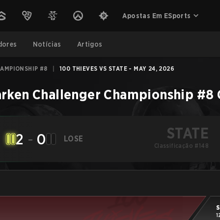
Apostas Em ESports
dores
Notícias
Artigos
AMPIONSHIP #8
|
100 THIEVES VS STATE - MAY 24, 2026
rken Challenger Championship #8
STATE
2
-
0
LOSE
Classificação #148
S
1