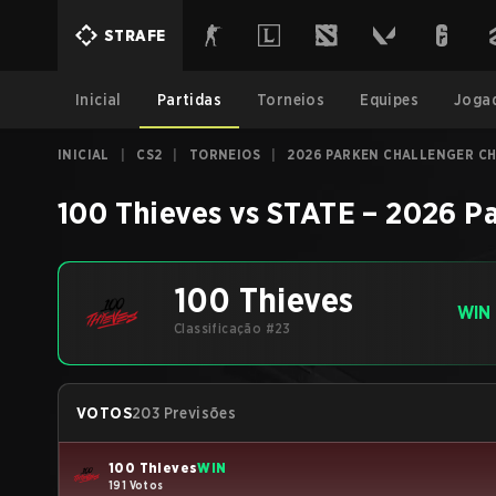
STRAFE
Inicial
Partidas
Torneios
Equipes
Joga
INICIAL
|
CS2
|
TORNEIOS
|
2026 PARKEN CHALLENGER CH
100 Thieves
vs
STATE
–
2026 Pa
100 Thieves
WIN
Classificação #23
VOTOS
203 Previsões
100 Thieves
WIN
191 Votos