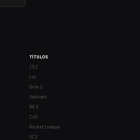
TÍTULOS
CS2
LoL
Dota 2
Valorant
R6:S
CoD
Rocket League
SC2