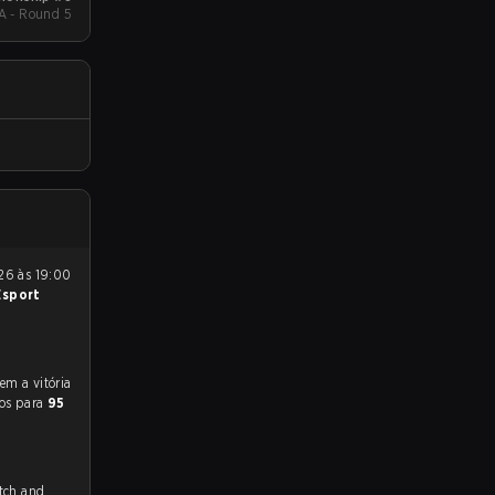
A - Round 5
Esport
tos para
95
itch and