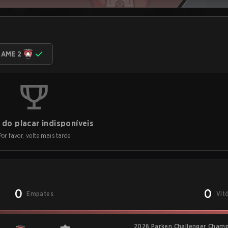
AME 2
do placar indisponíveis
Por favor, volte mais tarde
0
0
Empates
Vit
2026 Parken Challenger Champ