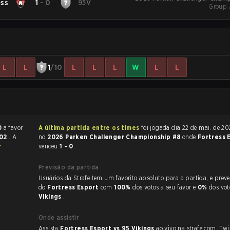
ess
1
-
0
95V
Group 
L
L
1
/10
L
L
L
W
L
L
0
a favor
A última partida entre os times
foi jogada dia 22 de mai. de 2026 às 19:00
:02
. A
no
2026 Parken Challenger Championship #8
onde
Fortress 
r
venceu
1 - 0
.
Previsão da partida
Usuários da Strafe tem um favorito absoluto para a partida, e preveem a vitória
do
Fortress Esport
com
100%
dos votos a seu favor e
0%
dos vo
Vikings
.
Onde assistir
Assista
Fortress Esport vs 95 Vikings
ao vivo na strafe.com, Tw