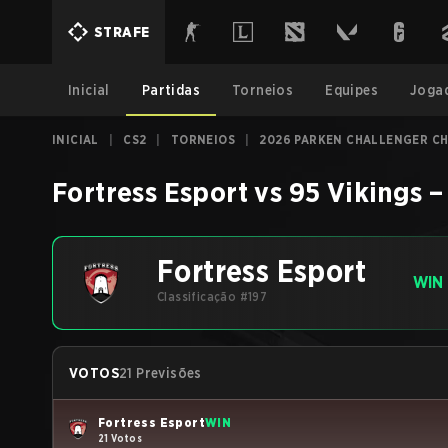
STRAFE
Inicial
Partidas
Torneios
Equipes
Joga
INICIAL
|
CS2
|
TORNEIOS
|
2026 PARKEN CHALLENGER CH
Fortress Esport
vs
95 Vikings
Fortress Esport
WIN
Classificação #197
VOTOS
21 Previsões
Fortress Esport
WIN
21 Votos