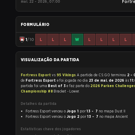
mai. 22 - 2026, 07:00
Fortr
FORMULÁRIO
1
/10
L
L
L
W
L
L
L
L
VISUALIZAÇÃO DA PARTIDA
Fortress Esport
vs
95 Vikings
A partida de CS:GO terminou
2 - 
de
Fortress Esport
e foi jogada no dia
23 de mai. de 2026
às
11
partida foi uma
Best of 3
e faz parte do
2026 Parken Challenge
Championship #8
Bracket - Lower.
Detalhes da partida
Fortress Esport venceu o
Jogo 1
por
13 - 7
no mapa Dust II
Fortress Esport venceu o
Jogo 2
por
13 - 7
no mapa Ancient
Estatísticas chave dos jogadores