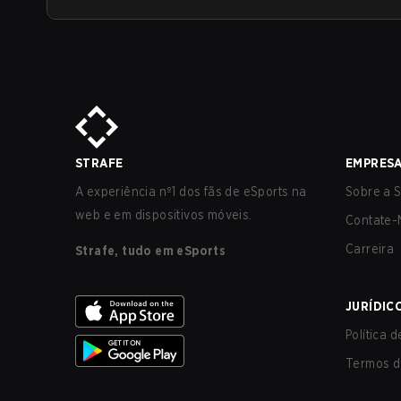
STRAFE
EMPRES
A experiência nº1 dos fãs de eSports na
Sobre a S
web e em dispositivos móveis.
Contate-
Carreira
Strafe, tudo em eSports
JURÍDIC
Política 
Termos d