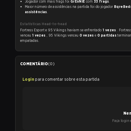
Jogador com mais frags foi
GrEnNiE
com
33 frags
.
Maior número de assistências na partida foi do jogador
BqreBed
assistências
.
Estatísticas Head-to-head
Fortress Esport e 95 Vikings haviam se enfrentado
1 vezes
. Fortres
venceu
1 vezes
, 95 Vikings venceu
0 vezes
e
0 partidas
termina
empatadas.
COMENTÁRIO
(
0
)
Login
para comentar sobre esta partida
Nen
Faça login e