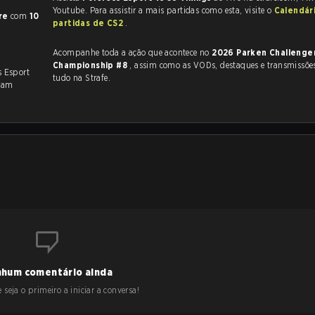
Youtube. Para assistir a mais partidas como esta, visite o
Calendár
re
com
10
partidas de CS2
.
Acompanhe toda a ação que acontece no
2026 Parken Challenge
Championship #8
, assim como as VODs, destaques e transmissões ao vivo,
s Esport
tudo na Strafe.
ram
hum comentário ainda
 seja o primeiro a iniciar a conversa!