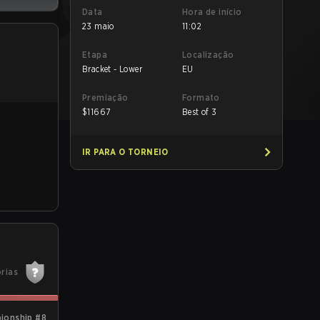
Data
Hora de início
23 maio
11:02
Etapa
Localização
Bracket - Lower
EU
Premiação
Formato
$
11667
Best of 3
IR PARA O TORNEIO
órias
ionship #8