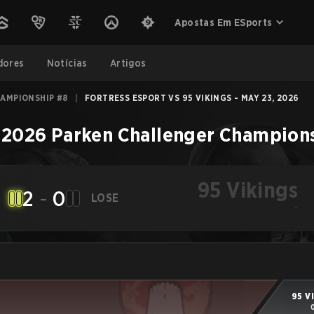
Apostas Em ESports
dores
Notícias
Artigos
AMPIONSHIP #8
|
FORTRESS ESPORT VS 95 VIKINGS - MAY 23, 2026
–
2026 Parken Challenger Champion
95 Vikings
2
-
0
LOSE
-
95 V