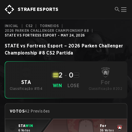
STRAFE ESPORTS
INICIAL
|
CS2
|
TORNEIOS
|
2026 PARKEN CHALLENGER CHAMPIONSHIP #8
|
STATE VS FORTRESS ESPORT - MAY 24, 2026
STATE
vs
Fortress Esport
–
2026 Parken Challenger
Championship #8
CS2
Partida
2
-
0
For
STA
WIN
LOSE
Classificação #154
Classificação #202
VOTOS
42 Previsões
STA
WIN
For
6 Votos
36 Votos