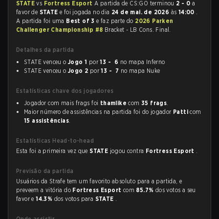
STATE
vs
Fortress Esport
A partida de CS:GO terminou
2 - 0
a
favor de
STATE
e foi jogada no dia
24 de mai. de 2026
às
14:00
.
A partida foi uma
Best of 3
e faz parte do
2026 Parken
Challenger Championship #8
Bracket - LB Cons. Final.
Detalhes da partida
STATE venceu o
Jogo 1
por
13 - 6
no mapa Inferno
STATE venceu o
Jogo 2
por
13 - 7
no mapa Nuke
Estatísticas chave dos jogadores
Jogador com mais frags foi
thamlike
com
35 frags
.
Maior número de assistências na partida foi do jogador
Patti
com
15 assistências
.
Estatísticas Head-to-head
Esta foi a primeira vez que
STATE
jogou contra
Fortress Esport
.
Previsão da partida
Usuários da Strafe tem um favorito absoluto para a partida, e
preveem a vitória do
Fortress Esport
com
85.7%
dos votos a seu
favor e
14.3%
dos votos para
STATE
.
Onde assistir