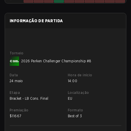
INFORMAÇÃO DE PARTIDA
Torneio
2026 Parken Challenger Championship #8
Data
Hora de início
24 maio
14:00
Etapa
Localização
Bracket - LB Cons. Final
EU
Premiação
Formato
$
11667
Best of 3