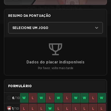
RESUMO DA PONTUAÇÃO
SELECIONE UM JOGO
Dados do placar indisponíveis
Por favor, volte mais tarde
FORMULÁRIO
6
/10
W
L
W
L
W
L
W
W
L
W
1
/10
L
L
L
W
L
L
L
L
L
L