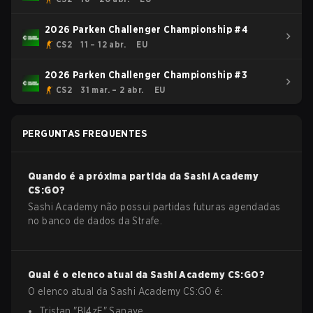
2026 Parken Challenger Championship #4
CS2
11 – 12 abr.
EU
2026 Parken Challenger Championship #3
CS2
31 mar. – 2 abr.
EU
PERGUNTAS FREQUENTES
Quando é a próxima partida da
Sashi Academy
CS:GO
?
Sashi Academy não possui partidas futuras agendadas
no banco de dados da Strafe.
Qual é o elenco atual da
Sashi Academy
CS:GO
?
O elenco atual da
Sashi Academy
CS:GO
é:
Tristan
"
Bl4zE
"
Sanaye