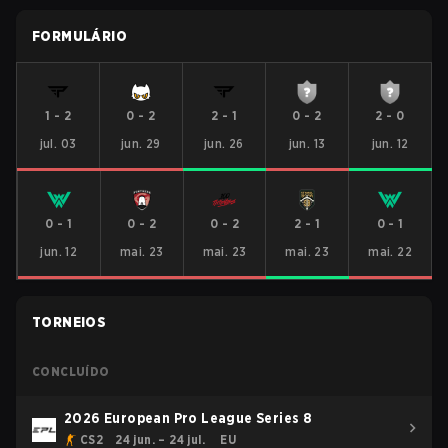
FORMULÁRIO
1
-
2
0
-
2
2
-
1
0
-
2
2
-
0
jul. 03
jun. 29
jun. 26
jun. 13
jun. 12
0
-
1
0
-
2
0
-
2
2
-
1
0
-
1
jun. 12
mai. 23
mai. 23
mai. 23
mai. 22
TORNEIOS
CONCLUÍDO
2026 European Pro League Series 8
CS2
24 jun. – 24 jul.
EU