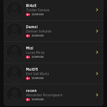
Bl4zE
Tristan Sanaye
DENMARK
Damsi
Damian Sokulski
DENMARK
Mizi
Lucas Mirza
DENMARK
Mol011
Emil Sall Würtz
DENMARK
rosen
Alexander Rosengaard
DENMARK