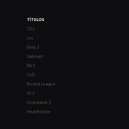
TÍTULOS
CS2
LoL
Dota 2
Valorant
R6:S
CoD
Rocket League
SC2
Overwatch 2
Hearthstone