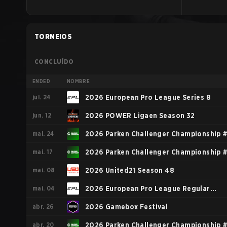
TORNEIOS
CONCLUÍDO
ENDED
NOMBRE
jul. 24
2026 European Pro League Series 8
jun. 12
2026 POWER Ligaen Season 32
mai. 24
2026 Parken Challenger Championship 
mai. 17
2026 Parken Challenger Championship 
mai. 08
2026 United21 Season 48
mai. 04
2026 European Pro League Regular
abr. 26
Season 4
2026 Gamebox Festival
abr. 20
2026 Parken Challenger Championship 