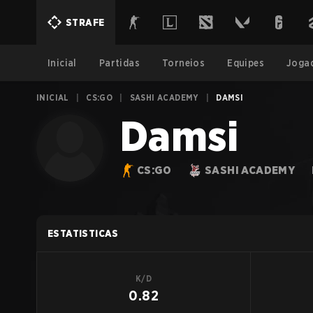
STRAFE
Inicial
Partidas
Torneios
Equipes
Joga
INICIAL
|
CS:GO
|
SASHI ACADEMY
|
DAMSI
Damsi
CS:GO
SASHI ACADEMY
ESTATISTICAS
K/D
0.82