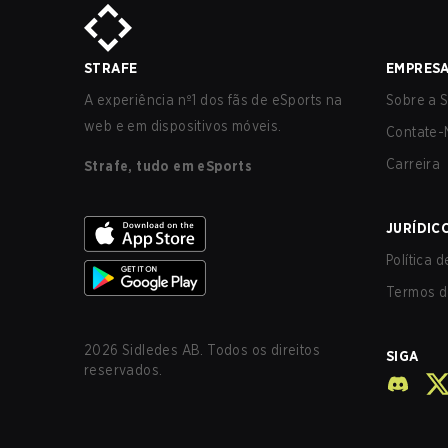
STRAFE
EMPRES
A experiência nº1 dos fãs de eSports na
Sobre a S
web e em dispositivos móveis.
Contate-
Carreira
Strafe, tudo em eSports
JURÍDIC
Política 
Termos d
2026
Sidledes AB. Todos os direitos
SIGA
reservados.