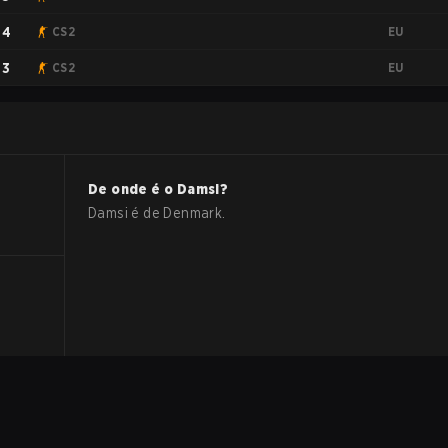
EU
#4
CS2
EU
#3
CS2
De onde é o
Damsi
?
Damsi
é de
Denmark
.