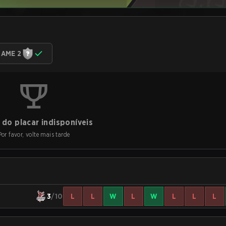
AME 2
do placar indisponíveis
Por favor, volte mais tarde
3
/10
L
L
W
L
W
L
L
L