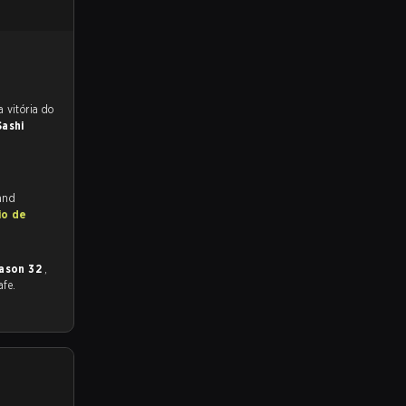
.
 para a partida, e preveem a vitória do
Sashi
 and
io de
ason 32
,
afe.