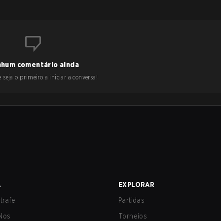
hum comentário ainda
 seja o primeiro a iniciar a conversa!
A
EXPLORAR
trafe
Partidas
Nos
Torneios