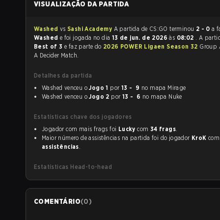
VISUALIZAÇÃO DA PARTIDA
Washed
vs
Sashi Academy
A partida de CS:GO terminou
2 - 0
a f
Washed
e foi jogada no dia
13 de jun. de 2026
às
08:02
. A parti
Best of 3
e faz parte do
2026 POWER Ligaen Season 32
Group 
A Decider Match.
Detalhes da partida
Washed venceu o
Jogo 1
por
13 - 9
no mapa Mirage
Washed venceu o
Jogo 2
por
13 - 6
no mapa Nuke
Estatísticas chave dos jogadores
Jogador com mais frags foi
Lucky
com
34 frags
.
Maior número de assistências na partida foi do jogador
KroK
co
assistências
.
Estatísticas Head-to-head
COMENTÁRIO
(
0
)