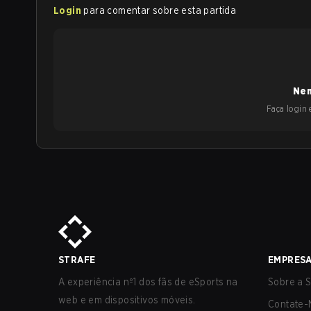
Login
para comentar sobre esta partida
Nen
Faça login e
STRAFE
EMPRES
A experiência nº1 dos fãs de eSports na
Sobre a S
web e em dispositivos móveis.
Contate-