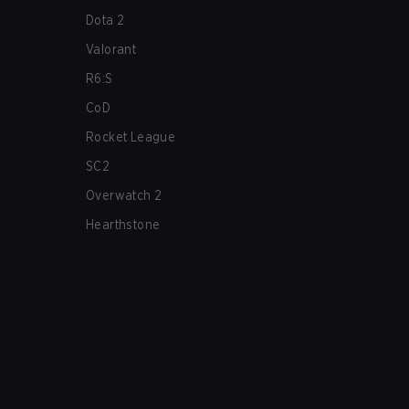
Dota 2
Valorant
R6:S
CoD
Rocket League
SC2
Overwatch 2
Hearthstone