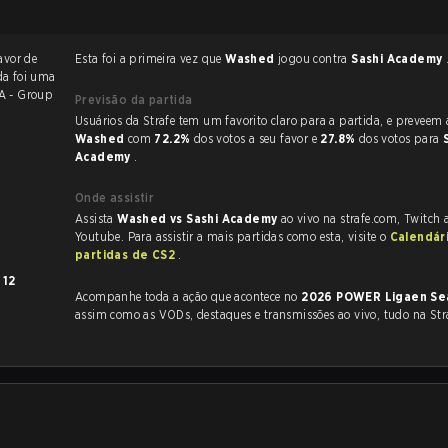
avor de
Esta foi a primeira vez que
Washed
jogou contra
Sashi Academy
da foi uma
A - Group
Previsão da partida
Usuários da Strafe tem um favorito claro
Washed
com
72.2%
dos votos a seu favor e
27.8%
dos votos para
Academy
.
Onde assistir
Assista
Washed vs Sashi Academy
ao vivo na strafe.com, Twitch
Youtube. Para assistir a mais partidas como esta, visite o
Calendár
partidas de CS2
.
m
12
Acompanhe toda a ação que acontece no
2026 POWER Ligaen Se
assim como as VODs, destaques e transmissões ao vivo, tudo na Str