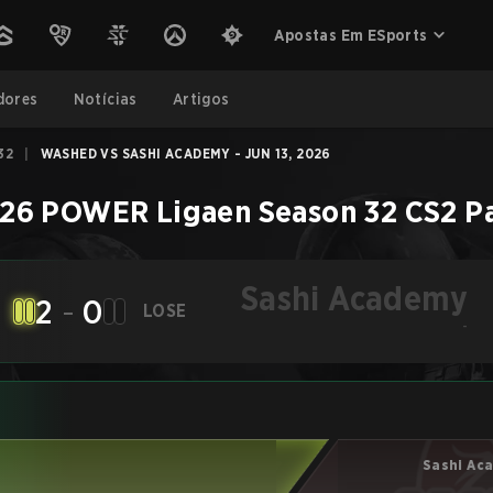
Apostas Em ESports
dores
Notícias
Artigos
32
|
WASHED VS SASHI ACADEMY - JUN 13, 2026
26 POWER Ligaen Season 32
CS2
P
Sashi Academy
2
-
0
LOSE
-
Sashi Ac