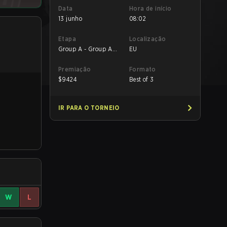
Data
Hora de início
13 junho
08:02
Etapa
Localização
Group A - Group A
EU
Decider Match
Premiação
Formato
$
9424
Best of 3
IR PARA O TORNEIO
W
L