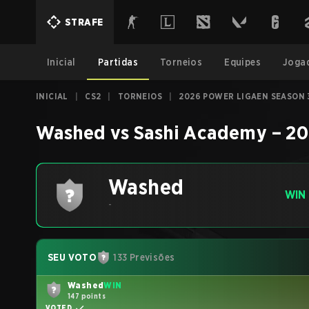
STRAFE
Inicial
Partidas
Torneios
Equipes
Joga
INICIAL
|
CS2
|
TORNEIOS
|
2026 POWER LIGAEN SEASON 
Washed
vs
Sashi Academy
–
20
Washed
WIN
-
SEU VOTO
133 Previsões
Washed
WIN
147 points
VOTED