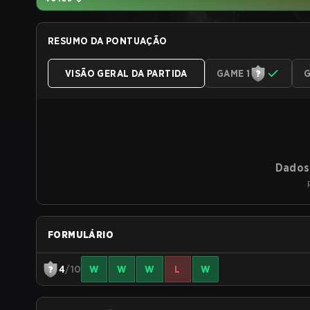
RESUMO DA PONTUAÇÃO
VISÃO GERAL DA PARTIDA
GAME 1
G
Dados 
FORMULÁRIO
4
/10
W
W
W
L
W