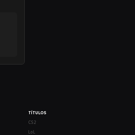
TÍTULOS
CS2
LoL