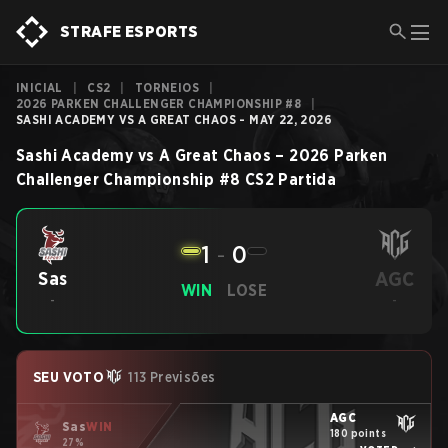
STRAFE ESPORTS
INICIAL
|
CS2
|
TORNEIOS
|
2026 PARKEN CHALLENGER CHAMPIONSHIP #8
|
SASHI ACADEMY VS A GREAT CHAOS - MAY 22, 2026
Sashi Academy
vs
A Great Chaos
–
2026 Parken
Challenger Championship #8
CS2
Partida
1
-
0
AGC
Sas
WIN
LOSE
-
-
SEU VOTO
113 Previsões
AGC
Sas
WIN
180 points
27%