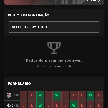
VOTED
RESUMO DA PONTUAÇÃO
SELECIONE UM JOGO
Dados do placar indisponíveis
Por favor, volte mais tarde
FORMULÁRIO
3
/10
L
L
W
L
W
L
L
L
W
L
2
/10
L
L
W
L
L
L
W
L
L
L