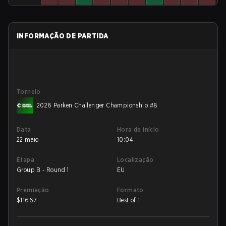
INFORMAÇÃO DE PARTIDA
Torneio
2026 Parken Challenger Championship #8
Data
Hora de início
22 maio
10:04
Etapa
Localização
Group B - Round 1
EU
Premiação
Formato
$
11667
Best of 1