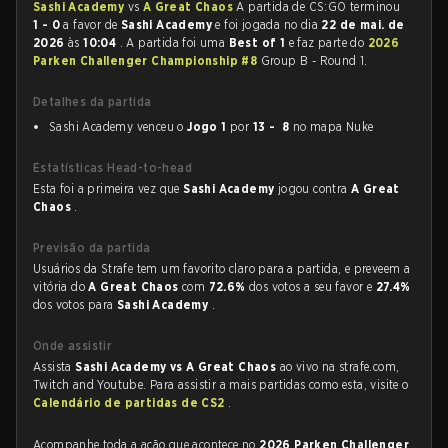
Sashi Academy
vs
A Great Chaos
A partida de CS:GO terminou
1 - 0
a favor de
Sashi Academy
e foi jogada no dia
22 de mai. de
2026
às
10:04
. A partida foi uma
Best of 1
e faz parte do
2026
Parken Challenger Championship #8
Group B - Round 1.
Detalhes da partida
Sashi Academy venceu o
Jogo 1
por
13 - 8
no mapa Nuke
Estatísticas Head-to-head
Esta foi a primeira vez que
Sashi Academy
jogou contra
A Great
Chaos
.
Previsão da partida
Usuários da Strafe tem um favorito claro para a partida, e preveem a
vitória do
A Great Chaos
com
72.6%
dos votos a seu favor e
27.4%
dos votos para
Sashi Academy
.
Onde assistir
Assista
Sashi Academy vs A Great Chaos
ao vivo na strafe.com,
Twitch and Youtube. Para assistir a mais partidas como esta, visite o
Calendário de partidas de CS2
.
Acompanhe toda a ação que acontece no
2026 Parken Challenger