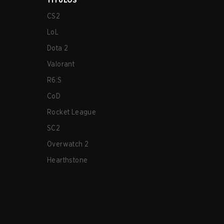
TÍTULOS
CS2
LoL
Dota 2
Valorant
R6:S
CoD
Rocket League
SC2
Overwatch 2
Hearthstone