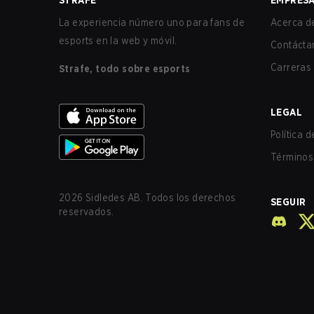
STRAFE
EMPRES
La experiencia número uno para fans de
Acerca de
esports en la web y móvil.
Contácta
Carreras
Strafe, todo sobre esports
LEGAL
Política 
Términos 
2026
Sidledes AB. Todos los derechos
SEGUIR
reservados.