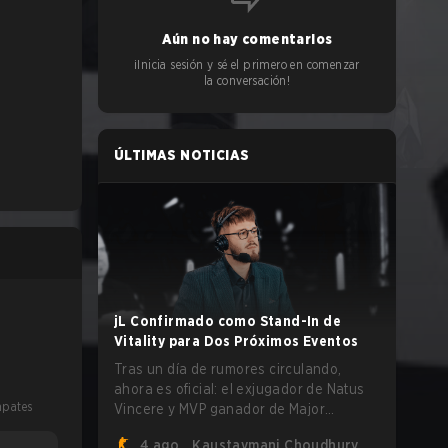
Aún no hay comentarios
¡Inicia sesión y sé el primero en comenzar
la conversación!
ÚLTIMAS NOTICIAS
jL Confirmado como Stand-In de
Vitality para Dos Próximos Eventos
Tras un día de rumores circulando,
ahora es oficial: el exjugador de Natus
pates
Vincere y MVP ganador de Major
Justinas "jL" Lekavičius jugará para
4 ago.
Kaustavmani Choudhury