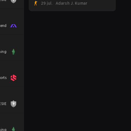
29 jul.
Adarsh J. Kumar
cend
ing
ports
ESIE
ing