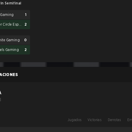
-In Semifinal
 Gaming
1
Inner Circle Esports
2
inite Gaming
0
els Gaming
2
CACIONES
A
B
Jugados
Victorias
Derrotas
Em