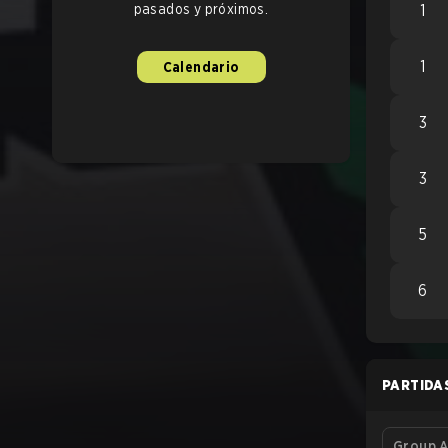
pasados y próximos.
1
1
Calendario
3
3
5
6
PARTIDA
Group A