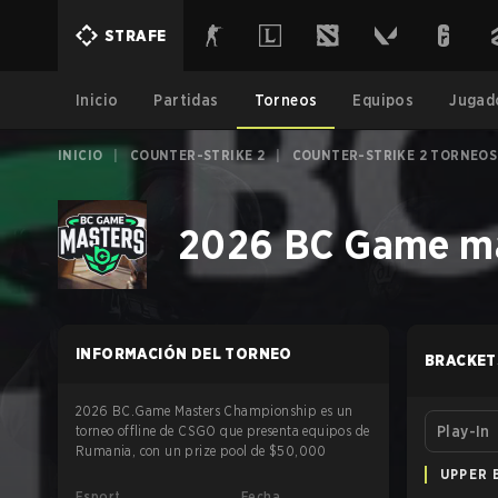
STRAFE
Inicio
Partidas
Torneos
Equipos
Jugad
INICIO
|
COUNTER-STRIKE 2
|
COUNTER-STRIKE 2 TORNEOS
2026 BC Game ma
INFORMACIÓN DEL TORNEO
BRACKET
2026 BC.Game Masters Championship es un
torneo offline de CSGO que presenta equipos de
Play-In
Rumania, con un prize pool de $50,000
UPPER 
Esport
Fecha