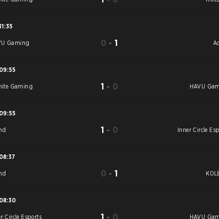
11:35
0
-
1
VU Gaming
A
09:55
1
-
0
inite Gaming
HAVU Gam
09:55
1
-
0
nd
Inner Circle Es
08:37
0
-
1
nd
KOL
08:30
1
-
0
r Circle Esports
HAVU Gam