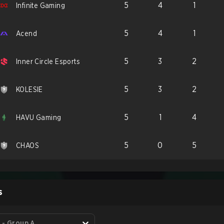
5
4
1
Infinite Gaming
5
4
1
Acend
5
3
2
Inner Circle Esports
5
3
2
KOLESIE
5
1
4
HAVU Gaming
5
0
5
CHAOS
S
 - Group A