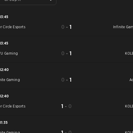
13:45
0
-
1
r Circle Esports
Infinite Ga
13:45
0
-
1
VU Gaming
KOL
12:40
0
-
1
inite Gaming
A
12:40
1
-
0
r Circle Esports
KOL
11:35
1
-
0
inite Gaming
KOL