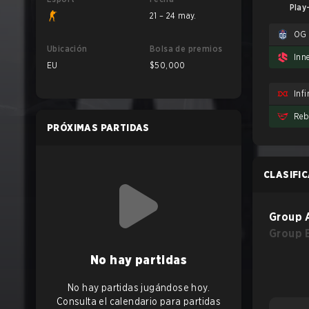
Play
21 – 24 may.
OG
Ubicación
Bolsa de premios
EU
$50,000
Inf
Reb
PRÓXIMAS PARTIDAS
CLASIFI
Group 
Group 
No hay partidas
No hay partidas jugándose hoy.
Consulta el calendario para partidas