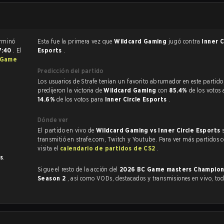
ido de CS:GO terminó
Esta fue la primera vez que
Wildcard Gaming
jugó contra
Inner C
7:40
. El
Esports
.
 Game
Predicción del partido
Los usuarios de Strafe tenían un favorito abrumador en este partido, y
predijeron la victoria de
Wildcard Gaming
con
85.4%
de los votos 
14.6%
de los votos para
Inner Circle Esports
.
Dónde ver
El partido en vivo de
Wildcard Gaming vs Inner Circle Esports
transmitió en strafe.com, Twitch y Youtube. Para ver más partidos 
.
visita el
calendario de partidos de CS2
.
s
.
Sigue el resto de la acción del
2026 BC Game masters Champion
Season 2
, así como VODs, destacados y transmisiones en vivo, t