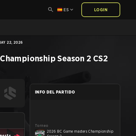
ES
LOGIN
AY 22, 2026
 Championship Season 2
CS2
INFO DEL PARTIDO
Torneo
2026 BC Game masters Championship
sports