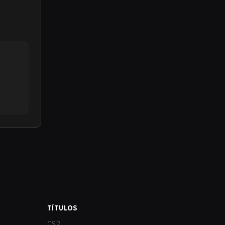
TÍTULOS
CS2