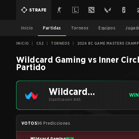
STRAFE
Inicio
Partidas
Torneos
Equipos
Jugad
INICIO
|
CS2
|
TORNEOS
|
2026 BC GAME MASTERS CHAMP
Wildcard Gaming
vs
Inner Circ
Partido
Wildcard
WIN
Gaming
Clasificación #45
VOTOS
96 Predicciones
Wildcard Gaming
WIN