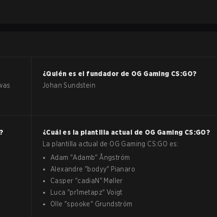
¿Quién es el fundador de
OG Gaming
CS:GO
?
 was
Johan Sundstein
?
¿Cuál es la plantilla actual de
OG Gaming
CS:GO
?
La plantilla actual de
OG Gaming
CS:GO
es:
Adam
"
Adamb
"
Ångström
Alexandre
"
bodyy
"
Pianaro
Casper
"
cadiaN
"
Møller
Luca
"
pr1metapz
"
Voigt
Olle
"
spooke
"
Grundström