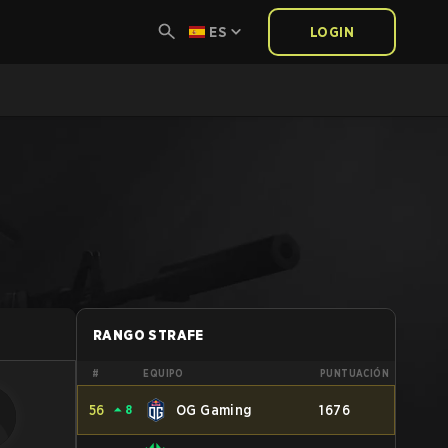
ES
LOGIN
RANGO STRAFE
#
EQUIPO
PUNTUACIÓN
56
⏶
8
OG Gaming
1676