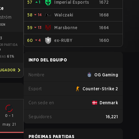
57
⏶
1
Imperial Esports
1672
ke
58
⏷
14
Walczaki
1668
dström
DEN
59
⏷
13
Marsborne
1664
03
60
⏷
4
ex-RUBY
1660
OR PARTIDA
0
61%
RIAS
INFO DEL EQUIPO
JUGADOR
Nombre
OG Gaming
Esport
Counter-Strike 2
Con sede en
Denmark
0
-
1
Seguidores
16,221
may. 21
PRÓXIMAS PARTIDAS