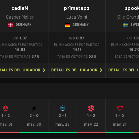
cadiaN
pr1metapz
spoo
Casper Møller
Luca Voigt
Olle Grun
DENMARK
GERMANY
SWE
1.07
0.97
1.
K/D
K/D
K/D
LIMINACIONES POR PARTIDA
ELIMINACIONES POR PARTIDA
ELIMINACIONES P
16.93
14.17
16.7
57%
53%
TASA DE VICTORIAS
TASA DE VICTORIAS
TASA DE VICTO
TALLES DEL JUGADOR
DETALLES DEL JUGADOR
DETALLES DEL 
1
-
2
2
-
0
2
-
1
1
-
2
1
-
0
may. 31
may. 30
may. 29
may. 22
may. 21