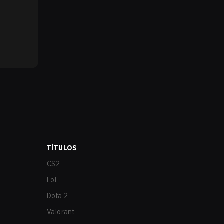
TÍTULOS
CS2
LoL
Dota 2
Valorant