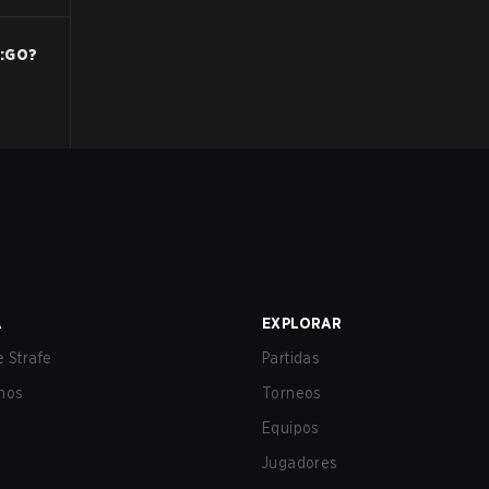
:GO
?
A
EXPLORAR
 Strafe
Partidas
nos
Torneos
Equipos
Jugadores