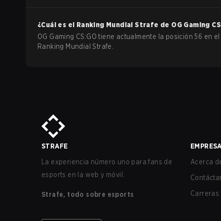
¿Cuál es el Ranking Mundial Strafe de
OG Gaming
CS
OG Gaming CS:GO tiene actualmente la posición 56 en el
Ranking Mundial Strafe.
STRAFE
EMPRES
La experiencia número uno para fans de
Acerca de
esports en la web y móvil.
Contácta
Carreras
Strafe, todo sobre esports