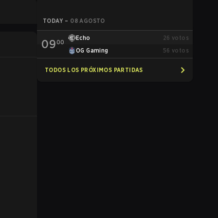
TODAY
–
08 AGOSTO
Echo
26
votos
09
00
OG Gaming
56
votos
TODOS LOS PRÓXIMOS PARTIDAS