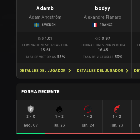
Adamb
bodyy
Adam Ångström
Alexandre Pianaro
SWEDEN
FRANCE
1.01
0.97
K/D
K/D
ELIMINACIONES POR PARTIDA
ELIMINACIONES POR PARTIDA
E
15.61
16.45
55%
53%
TASA DE VICTORIAS
TASA DE VICTORIAS
DETALLES DEL JUGADOR
DETALLES DEL JUGADOR
DE
FORMA RECIENTE
2
-
0
1
-
2
1
-
2
1
-
2
ago. 07
jul. 23
jun. 24
jun. 23