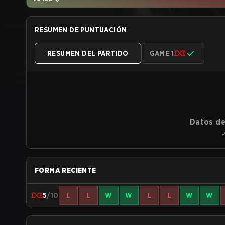
RESUMEN DE PUNTUACIÓN
RESUMEN DEL PARTIDO
GAME 1
Datos de
P
FORMA RECIENTE
5
/10
L
L
W
W
L
L
W
W