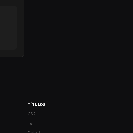
TÍTULOS
CS2
LoL