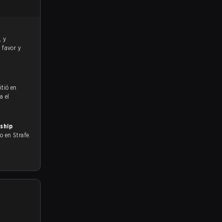
u favor y
itió en
a el
ship
odo en Strafe.