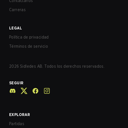
Contáctanos
Carreras
LEGAL
Política de privacidad
Términos de servicio
2026
Sidledes AB. Todos los derechos reservados.
SEGUIR
EXPLORAR
Partidas