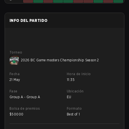
INFO DEL PARTIDO
Torneo
2026 BC Game masters Championship Season 2
Fecha
Hora de inicio
21 May
11:35
Fase
Ubicación
Group A - Group A
EU
Bolsa de premios
Formato
$
50000
Best of 1