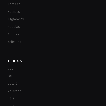
Torneos
Equipos
Jugadores
Noticias
Authors
Artículos
TÍTULOS
CS2
LoL
Dota 2
Valorant
R6:S