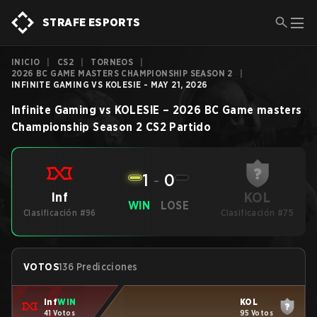
STRAFE ESPORTS
INICIO
|
CS2
|
TORNEOS
|
2026 BC GAME MASTERS CHAMPIONSHIP SEASON 2
|
INFINITE GAMING VS KOLESIE - MAY 21, 2026
Infinite Gaming
vs
KOLESIE
–
2026 BC Game masters
Championship Season 2
CS2
Partido
1
-
0
KOL
Inf
WIN
LOSE
Clasificación #96
Clasificación #75
VOTOS
136 Predicciones
Inf
WIN
KOL
41 Votos
95 Votos