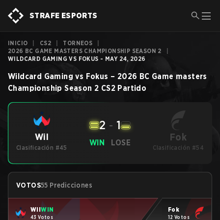
STRAFE ESPORTS
INICIO
|
CS2
|
TORNEOS
|
2026 BC GAME MASTERS CHAMPIONSHIP SEASON 2
|
WILDCARD GAMING VS FOKUS - MAY 24, 2026
Wildcard Gaming
vs
Fokus
–
2026 BC Game masters
Championship Season 2
CS2
Partido
2
-
1
Fok
Wil
WIN
LOSE
Clasificación #45
Clasificación #54
VOTOS
55 Predicciones
Wil
WIN
Fok
43 Votos
12 Votos