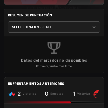
RESUMEN DE PUNTUACIÓN
SELECCIONA UN JUEGO
Datos del marcador no disponibles
Por favor, vuelve más tarde
ENFRENTAMIENTOS ANTERIORES
2
0
1
Victorias
Empates
Victorias