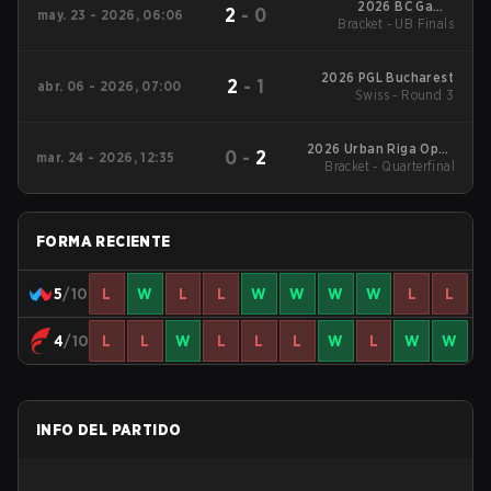
2026 BC Game
2
-
0
may. 23 - 2026, 06:06
Bracket - UB Finals
masters
Championship Season
2
2026 PGL Bucharest
2
-
1
abr. 06 - 2026, 07:00
Swiss - Round 3
2026 Urban Riga Open
0
-
2
mar. 24 - 2026, 12:35
Bracket - Quarterfinal
S3
FORMA RECIENTE
5
/10
L
W
L
L
W
W
W
W
L
L
4
/10
L
L
W
L
L
L
W
L
W
W
INFO DEL PARTIDO