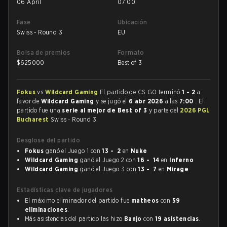
06 April
07:00
Fase
Ubicación
Swiss - Round 3
EU
Bolsa de premios
Formato
$
625000
Best of 3
Fokus
vs
Wildcard Gaming
El partido de CS:GO terminó
1 - 2
a
favor de
Wildcard Gaming
y se jugó el
6 abr 2026
a las
7:00
. El
partido fue una
serie al mejor de Best of 3
y parte del
2026 PGL
Bucharest
Swiss - Round 3.
Desglose del partido
Fokus
ganó el Juego 1 con
13 - 2
en
Nuke
Wildcard Gaming
ganó el Juego 2 con
16 - 14
en
Inferno
Wildcard Gaming
ganó el Juego 3 con
13 - 7
en
Mirage
Estadísticas clave de jugadores
El máximo eliminador del partido fue
matheos
con
59
eliminaciones
.
Más asistencias del partido las hizo
Banjo
con
19 asistencias
.