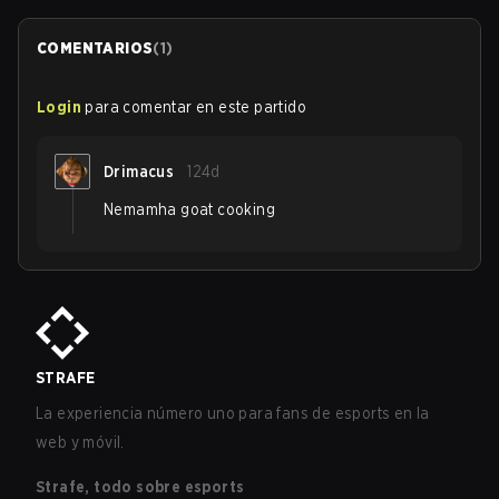
COMENTARIOS
(
1
)
Login
para comentar en este partido
Drimacus
124d
Nemamha goat cooking
STRAFE
La experiencia número uno para fans de esports en la
web y móvil.
Strafe, todo sobre esports