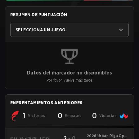
RESUMEN DE PUNTUACIÓN
SELECCIONA UN JUEGO
Datos del marcador no disponibles
Por favor, vuelve más tarde
ENFRENTAMIENTOS ANTERIORES
1
0
0
Victorias
Empates
Victorias
2026 Urban Riga Open
2
-
0
mar. 24 - 2026, 12:35