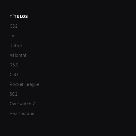
TÍTULOS
CS2
LoL
Dota 2
Valorant
R6:S
CoD
Rocket League
SC2
Overwatch 2
Hearthstone