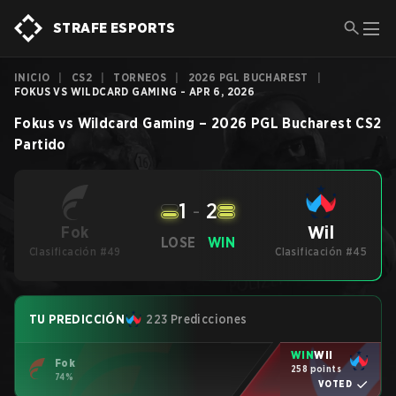
STRAFE ESPORTS
INICIO
|
CS2
|
TORNEOS
|
2026 PGL BUCHAREST
|
FOKUS VS WILDCARD GAMING - APR 6, 2026
Fokus
vs
Wildcard Gaming
–
2026 PGL Bucharest
CS2
Partido
1
-
2
Wil
Fok
LOSE
WIN
Clasificación #49
Clasificación #45
TU PREDICCIÓN
223 Predicciones
WIN
Wil
Fok
258 points
74%
VOTED