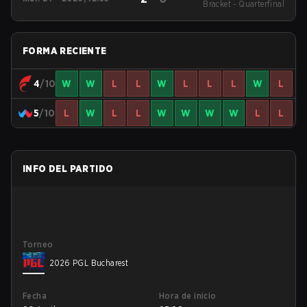
Bracket - Quarterfinal
S3
FORMA RECIENTE
4
/10
W
W
L
L
W
L
L
L
W
L
5
/10
L
W
L
L
W
W
W
W
L
L
INFO DEL PARTIDO
Torneo
2026 PGL Bucharest
Fecha
Hora de inicio