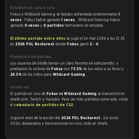
Estadísticas cara a cara
Fokus y Wildcard Gaming se habían enfrentado anteriormente
1
veces
. Fokus había ganado
1 veces
, Wildcard Gaming había
ganado
0 veces
y
0 partidos
terminaron en empate.
El último partido entre ellos
se jugó el 24 mar 2026 a las 12:35
en
2026 PGL Bucharest
donde
Fokus
ganó
2 - 0
.
Predicción del partido
Los usuarios de Strafe tenían un claro favorito en este partido, y
predijeron la victoria de
Fokus
con
73.5%
de los votos a su favor y
26.5%
de los votos para
Wildcard Gaming
.
Dónde ver
El partido en vivo de
Fokus vs Wildcard Gaming
se transmitió en
strafe.com, Twitch y Youtube. Para ver más partidos como este, visita
el
calendario de partidos de CS2
.
Sigue el resto de la acción del
2026 PGL Bucharest
, así como
VODs, destacados y transmisiones en vivo, todo en Strafe.