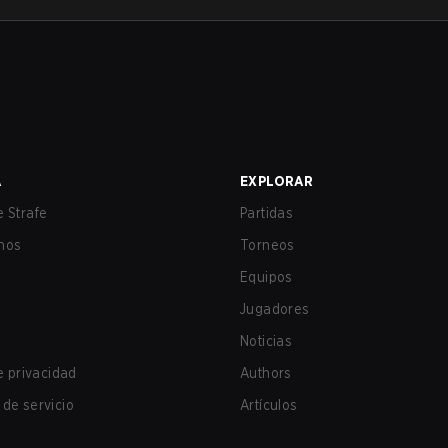
A
EXPLORAR
 Strafe
Partidas
nos
Torneos
Equipos
Jugadores
Noticias
de privacidad
Authors
de servicio
Artículos