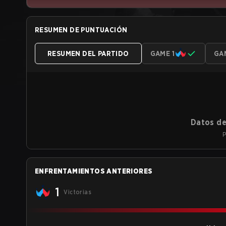
RESUMEN DE PUNTUACIÓN
RESUMEN DEL PARTIDO
GAME 1
GA
Datos de
P
ENFRENTAMIENTOS ANTERIORES
1
Victorias