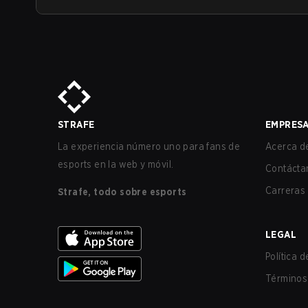
STRAFE
EMPRES
La experiencia número uno para fans de
Acerca de
esports en la web y móvil.
Contácta
Carreras
Strafe, todo sobre esports
LEGAL
Política 
Términos 