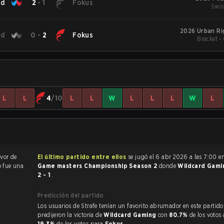
rd
2
-
1
Fokus
Swis
2026 Urban Ri
rd
0
-
2
Fokus
Bracket -
L
L
4
/10
L
L
W
L
L
L
W
L
avor de
El último partido entre ellos
se jugó el 6 abr 2026 a las 7:00 e
o fue una
Game masters Championship Season 2
donde
Wildcard Gam
2 - 1
.
Predicción del partido
Los usuarios de Strafe tenían un favorito abrumador en este partido, y
predijeron la victoria de
Wildcard Gaming
con
80.7%
de los votos 
19.3%
de los votos para
Fokus
.