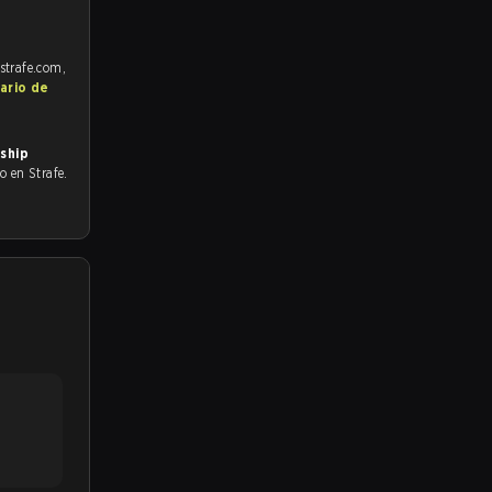
 strafe.com,
ario de
ship
odo en Strafe.