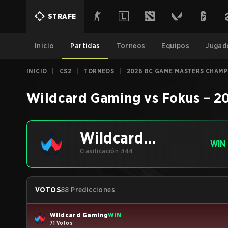
STRAFE
Inicio
Partidas
Torneos
Equipos
Jugad
INICIO
|
CS2
|
TORNEOS
|
2026 BC GAME MASTERS CHAMP
Wildcard Gaming
vs
Fokus
–
2
Wildcard
WIN
Gaming
Clasificación #44
VOTOS
88 Predicciones
Wildcard Gaming
WIN
71 Votos