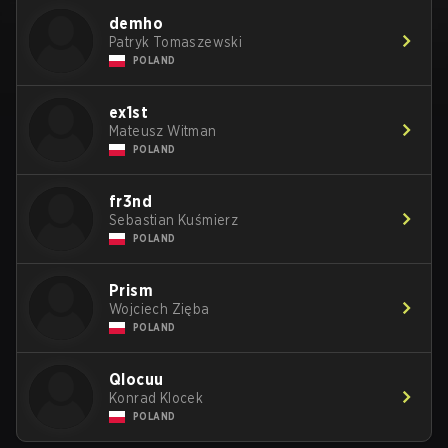
demho
Patryk Tomaszewski
POLAND
ex1st
Mateusz Witman
POLAND
fr3nd
Sebastian Kuśmierz
POLAND
Prism
Wojciech Zięba
POLAND
Qlocuu
Konrad Klocek
POLAND