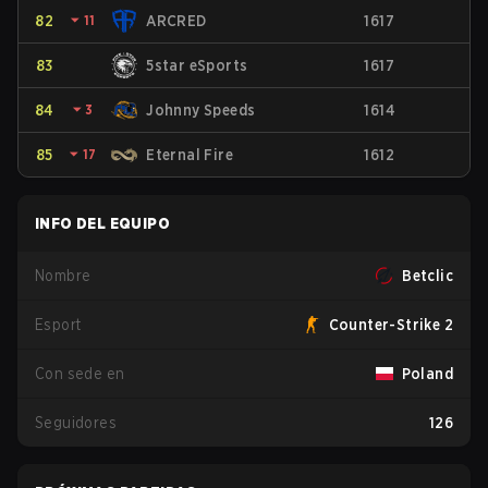
82
⏷
11
ARCRED
1617
83
5star eSports
1617
84
⏷
3
Johnny Speeds
1614
85
⏷
17
Eternal Fire
1612
INFO DEL EQUIPO
Nombre
Betclic
Esport
Counter-Strike 2
Con sede en
Poland
Seguidores
126