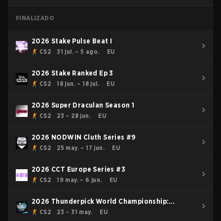
FINALIZADO
2026 Stake Pulse Beat I
CS2
31 jul. – 5 ago.
EU
2026 Stake Ranked Ep 3
CS2
18 jun. – 18 jul.
EU
2026 Super Draculan Season 1
CS2
23 – 28 jun.
EU
2026 NODWIN Cluth Series #9
CS2
25 may. – 17 jun.
EU
2026 CCT Europe Series #3
CS2
19 may. – 6 jun.
EU
2026 Thunderpick World Championship:
European Series #1
CS2
23 – 31 may.
EU