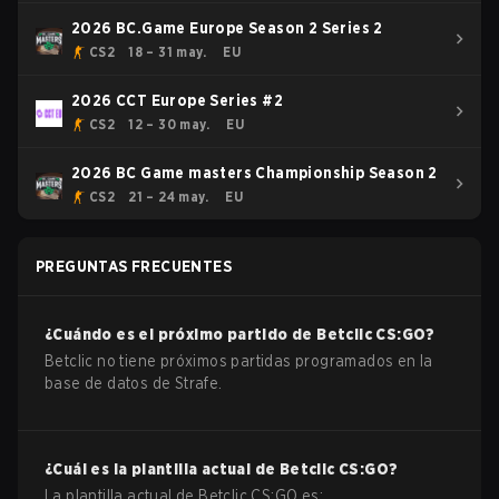
2026 BC.Game Europe Season 2 Series 2
CS2
18 – 31 may.
EU
2026 CCT Europe Series #2
CS2
12 – 30 may.
EU
2026 BC Game masters Championship Season 2
CS2
21 – 24 may.
EU
PREGUNTAS FRECUENTES
¿Cuándo es el próximo partido de
Betclic
CS:GO
?
Betclic no tiene próximos partidas programados en la
base de datos de Strafe.
¿Cuál es la plantilla actual de
Betclic
CS:GO
?
La plantilla actual de
Betclic
CS:GO
es: