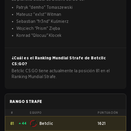
Patryk
"
demho
"
Tomaszewski
Mateusz
"
ex1st
"
Witman
Sebastian
"
fr3nd
"
Kuśmierz
Wojciech
"
Prism
"
Zięba
Konrad
"
Qlocuu
"
Klocek
¿Cuál es el Ranking Mundial Strafe de
Betclic
CS:GO
?
Betclic CS:GO tiene actualmente la posición 81 en el
Ranking Mundial Strafe.
RANGO STRAFE
#
EQUIPO
PUNTUACIÓN
81
⏶
44
Betclic
1621