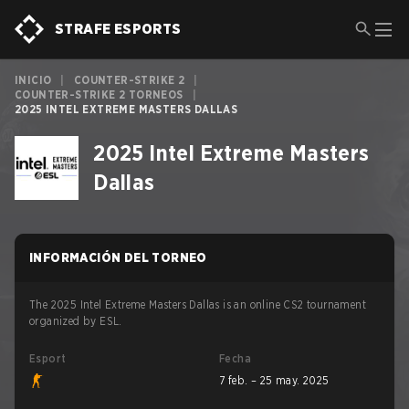
STRAFE ESPORTS
INICIO
|
COUNTER-STRIKE 2
|
COUNTER-STRIKE 2 TORNEOS
|
2025 INTEL EXTREME MASTERS DALLAS
2025 Intel Extreme Masters
Dallas
INFORMACIÓN DEL TORNEO
The 2025 Intel Extreme Masters Dallas is an online CS2 tournament
organized by ESL.
Esport
Fecha
7 feb. – 25 may. 2025