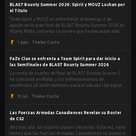
Summer 2026.
BLAST Bounty Summer 2026: Spirit y MOUZ Luchan por
el Título
Team Spirit y MOUZ se enfrentarán el domingo 2 de
agosto en la gran final de BLAST Bounty Summer 2026 en
Attard, Malta, cerrando un torneo que ha deparado más de
una sorpresa a lo largo del camino.
1 ago.
Thales Costa
FaZe Clan se enfrenta a Team Spirit para dar inicio a
las Semifinales de BLAST Bounty Summer 2026
La ronda de cuartos de final de BLAST Bounty Season 2
ha concluido en Malta, y los enfrentamientos de
semifinales ya están definidos para el sábado 1 de agosto.
FaZe Clan, Team Spirit, Astralis y MOUZ son los cuatro
31 jul.
Thales Costa
sobrevivientes que aún luchan por el trofeo, mientras que
paiN Gaming se convirtió en el último equipo eliminado de
la llave.
Las Fuerzas Armadas Canadienses Revelan su Roster
de CS2
Año tras año, los esports siguen creciendo. Esta vez, nada
menos que las Fuerzas Armadas Canadienses se suman a