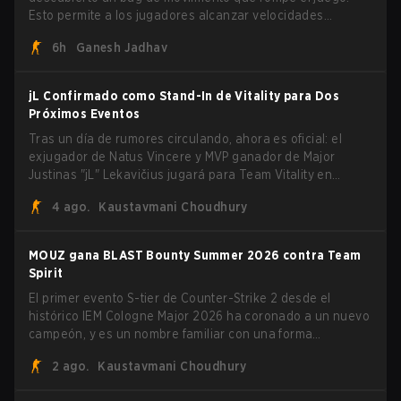
Esto permite a los jugadores alcanzar velocidades
extremas explotando el sistema subtick.
6h
Ganesh Jadhav
jL Confirmado como Stand-In de Vitality para Dos
Próximos Eventos
Tras un día de rumores circulando, ahora es oficial: el
exjugador de Natus Vincere y MVP ganador de Major
Justinas "jL" Lekavičius jugará para Team Vitality en
BLAST Open Porto y PGL Masters Bucharest. El riflero
4 ago.
Kaustavmani Choudhury
lituano dio la noticia él mismo en stream, bromeando:
"Finalmente no tengo que ocultar el hecho de que puedo
jugar con ZywOo, ropz, mezii, apEX, flameZ, MrBaldGuy",
MOUZ gana BLAST Bounty Summer 2026 contra Team
burlándose del head coach de Vitality Rémy "XTQZZZ"
Spirit
Quoniam en el proceso.
El primer evento S-tier de Counter-Strike 2 desde el
histórico IEM Cologne Major 2026 ha coronado a un nuevo
campeón, y es un nombre familiar con una forma
desconocida. MOUZ, recién salido de movimientos en el
2 ago.
Kaustavmani Choudhury
roster y cambios de roles, arrolló a Team Spirit en una
serie dominante 3-1 para levantar el trofeo BLAST Bounty