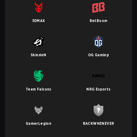
3DMAX
BetBoom
ShindeN
OG Gaming
Team Falcons
NRG Esports
GamerLegion
BACKWHENEVER