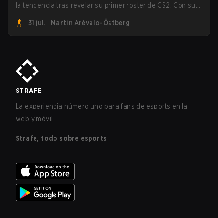
la tendencia tras revelar su primer roster de CS2. Con su
roster flameante revelado, Canadian Armed Forces se
31 jul.
Martin Arévalo-Östberg
unirá ahora a una competencia de CS para personal
militar destinada a expandir el alcance de los esports.
STRAFE
La experiencia número uno para fans de esports en la
web y móvil.
Strafe, todo sobre esports