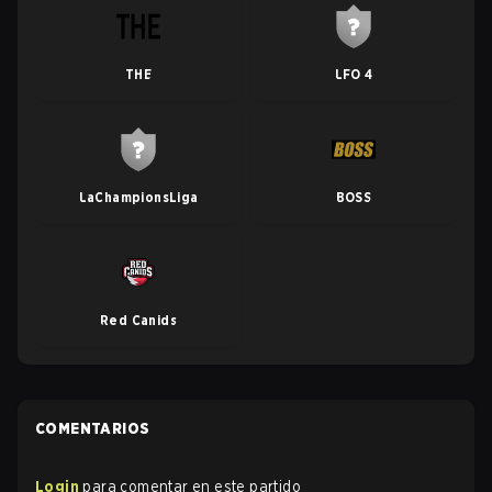
THE
LFO 4
LaChampionsLiga
BOSS
Red Canids
COMENTARIOS
Login
para comentar en este partido