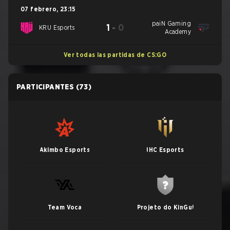
07 febrero
,
23:15
paiN Gaming
1
-
0
KRU Esports
Academy
Ver todas las partidas de CS:GO
PARTICIPANTES
(73)
Akimbo Esports
IHC Esports
Team Voca
Projeto do KinGui