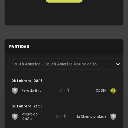
PARTIDAS
South America - South America Round of 16
08 febrero
,
00:15
0
-
1
Fake do Biru
ODDIK
07 febrero
,
23:55
Projeto do
0
-
1
LaChampionsLiga
KinGui