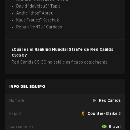
David
"
dav1deuS
"
Tapia
André
"
drop
"
Abreu
Kaue
"
kauez
"
Kaschuk
Renan
"
reNTU
"
Cardoso
¿Cuál es el Ranking Mundial Strafe de
Red Canids
CS:GO
?
Red Canids CS:GO no está clasificado actualmente.
INFO DEL EQUIPO
Nombre
Red Canids
Esport
Counter-Strike 2
Con sede en
Brazil