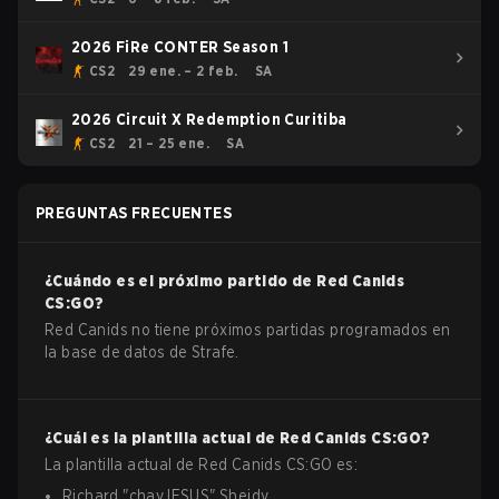
2026 FiRe CONTER Season 1
CS2
29 ene. – 2 feb.
SA
2026 Circuit X Redemption Curitiba
CS2
21 – 25 ene.
SA
PREGUNTAS FRECUENTES
¿Cuándo es el próximo partido de
Red Canids
CS:GO
?
Red Canids no tiene próximos partidas programados en
la base de datos de Strafe.
¿Cuál es la plantilla actual de
Red Canids
CS:GO
?
La plantilla actual de
Red Canids
CS:GO
es:
Richard
"
chayJESUS
"
Sheidy