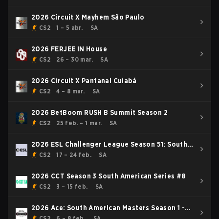
2026 Circuit X Mayhem São Paulo
CS2
1 – 5 abr.
SA
2026 FERJEE IN House
CS2
26 – 30 mar.
SA
2026 Circuit X Pantanal Cuiabá
CS2
4 – 8 mar.
SA
2026 BetBoom RUSH B Summit Season 2
CS2
25 feb. – 1 mar.
SA
2026 ESL Challenger League Season 51: South
America - Cup #1
CS2
17 – 24 feb.
SA
2026 CCT Season 3 South American Series #8
CS2
3 – 15 feb.
SA
2026 Ace: South American Masters Season 1 -
BLAST Premier Rising Event
CS2
6 – 8 feb.
SA