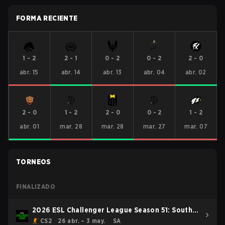
FORMA RECIENTE
1
-
2
2
-
1
0
-
2
0
-
2
2
-
0
abr. 15
abr. 14
abr. 13
abr. 04
abr. 02
2
-
0
1
-
2
2
-
0
0
-
2
1
-
2
abr. 01
mar. 28
mar. 28
mar. 27
mar. 07
TORNEOS
FINALIZADO
2026 ESL Challenger League Season 51: South
America - Cup #4
CS2
26 abr. – 3 may.
SA