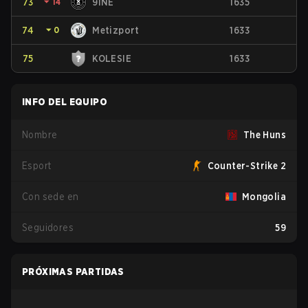
73
⏷
14
9INE
1635
74
⏷
0
Metizport
1633
75
KOLESIE
1633
INFO DEL EQUIPO
Nombre
The Huns
Esport
Counter-Strike 2
Con sede en
Mongolia
Seguidores
59
PRÓXIMAS PARTIDAS