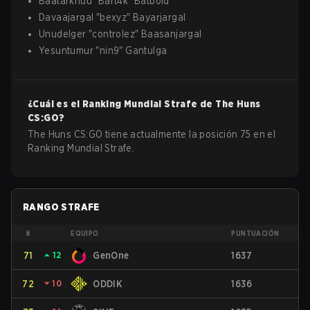
Baatarkhuu
"
Bart4k
"
Batbold
Davaajargal
"
bexyz
"
Bayarjargal
Unudelger
"
controlez
"
Baasanjargal
Yesuntumur
"
nin9
"
Gantulga
¿Cuál es el Ranking Mundial Strafe de
The Huns
CS:GO
?
The Huns CS:GO tiene actualmente la posición 75 en el
Ranking Mundial Strafe.
RANGO STRAFE
#
EQUIPO
PUNTUACIÓN
71
⏶
12
GenOne
1637
72
⏷
10
ODDIK
1636