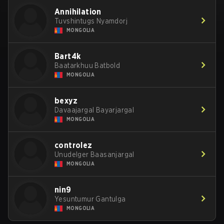
Annihilation
Tuvshintugs Nyamdorj
MONGOLIA
Bart4k
Baatarkhuu Batbold
MONGOLIA
bexyz
Davaajargal Bayarjargal
MONGOLIA
controlez
Unudelger Baasanjargal
MONGOLIA
nin9
Yesuntumur Gantulga
MONGOLIA