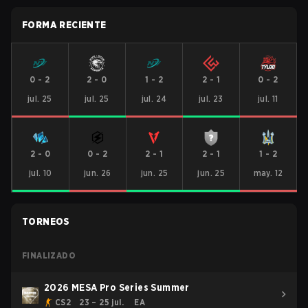
FORMA RECIENTE
0
-
2
2
-
0
1
-
2
2
-
1
0
-
2
jul. 25
jul. 25
jul. 24
jul. 23
jul. 11
2
-
0
0
-
2
2
-
1
2
-
1
1
-
2
jul. 10
jun. 26
jun. 25
jun. 25
may. 12
TORNEOS
FINALIZADO
2026 MESA Pro Series Summer
CS2
23 – 25 jul.
EA