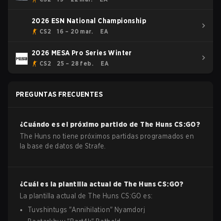
2026 ESN National Championship
CS2
16 – 20 mar.
EA
2026 MESA Pro Series Winter
CS2
25 – 28 feb.
EA
PREGUNTAS FRECUENTES
¿Cuándo es el próximo partido de
The Huns
CS:GO
?
The Huns no tiene próximos partidas programados en
la base de datos de Strafe.
¿Cuál es la plantilla actual de
The Huns
CS:GO
?
La plantilla actual de
The Huns
CS:GO
es:
Tuvshintugs
"
Annihilation
"
Nyamdorj