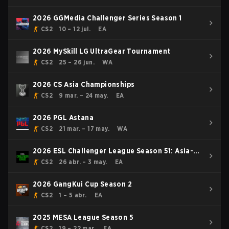
2026 GGMedia Challenger Series Season 1
CS2
10 – 12 jul.
EA
2026 MySkill LG UltraGear Tournament
CS2
25 – 26 jun.
WA
2026 CS Asia Championships
CS2
9 mar. – 24 may.
EA
2026 PGL Astana
CS2
21 mar. – 17 may.
WA
2026 ESL Challenger League Season 51: Asia-
Pacific - Cup #4
CS2
26 abr. – 3 may.
EA
2026 GangKui Cup Season 2
CS2
1 – 5 abr.
EA
2025 MESA League Season 5
CS2
19 – 22 mar.
EA