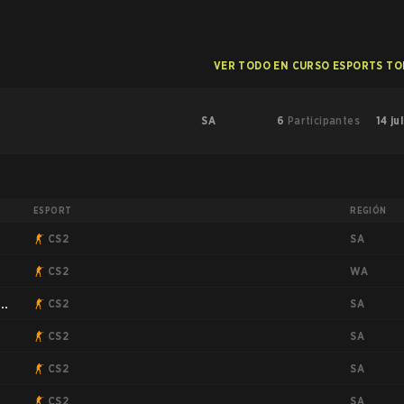
VER TODO EN CURSO ESPORTS T
SA
6
Participantes
14 ju
ESPORT
REGIÓN
SA
CS2
WA
CS2
SA
CS2
SA
CS2
SA
CS2
SA
CS2