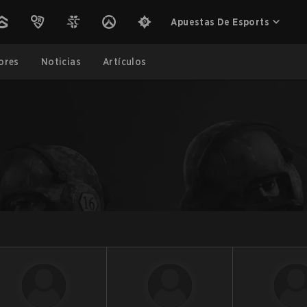
Apuestas De Esports
ores
Noticias
Artículos