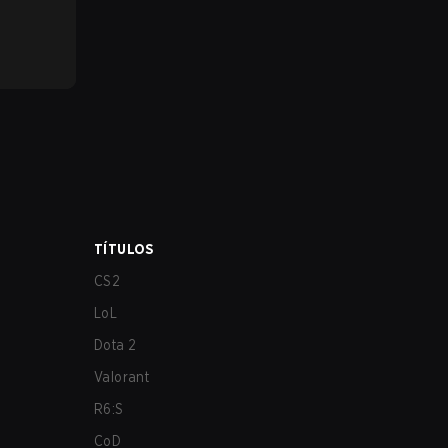
TÍTULOS
CS2
LoL
Dota 2
Valorant
R6:S
CoD