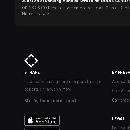
¿Cuál es el Ranking Mundial Strafe de
ODDIK
CS:GO
ODDIK CS:GO tiene actualmente la posición 71 en el Rank
Mundial Strafe.
STRAFE
EMPRES
La experiencia número uno para fans de
Acerca de
esports en la web y móvil.
Contácta
Carreras
Strafe, todo sobre esports
LEGAL
Política 