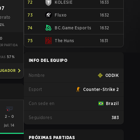
72
KOLESIE
1633
D7
73
Fluxo
1632
erato
ZIL
74
BC.Game Esports
1632
00
75
The Huns
1631
OR PARTIDA
5
57%
RIAS
INFO DEL EQUIPO
JUGADOR
Nombre
ODDIK
Esport
Counter-Strike 2
Con sede en
Brazil
2
-
0
Seguidores
383
jul. 14
PRÓXIMAS PARTIDAS