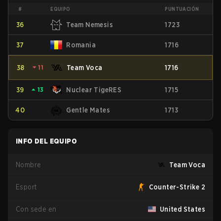
#
EQUIPO
PUNTUACIÓN
36
Team Nemesis
1723
37
Romania
1716
38
⏷
11
Team Voca
1716
39
⏶
13
Nuclear TigeRES
1715
40
Gentle Mates
1713
INFO DEL EQUIPO
Nombre
Team Voca
Esport
Counter-Strike 2
Con sede en
United States