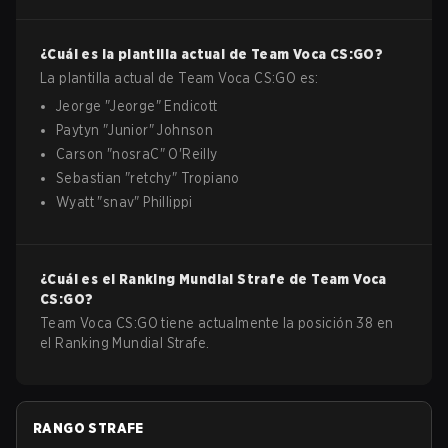
¿Cuál es la plantilla actual de
Team Voca
CS:GO
?
La plantilla actual de
Team Voca
CS:GO
es:
Jeorge
"
Jeorge
"
Endicott
Paytyn
"
Junior
"
Johnson
Carson
"
nosraC
"
O'Reilly
Sebastian
"
retchy
"
Tropiano
Wyatt
"
snav
"
Phillippi
¿Cuál es el Ranking Mundial Strafe de
Team Voca
CS:GO
?
Team Voca CS:GO tiene actualmente la posición 38 en
el Ranking Mundial Strafe.
RANGO STRAFE