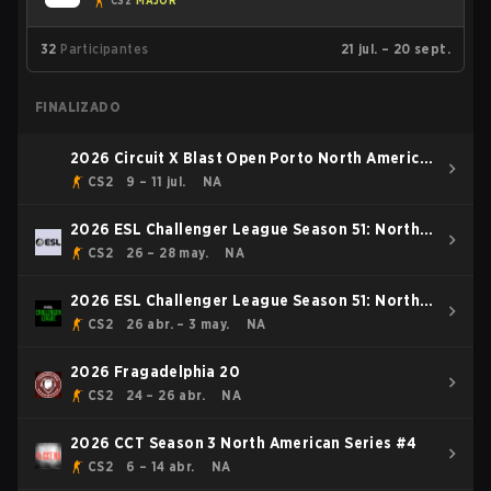
CS2
MAJOR
32
Participantes
21 jul. – 20 sept.
FINALIZADO
2026 Circuit X Blast Open Porto North America
Rising Event
CS2
9 – 11 jul.
NA
2026 ESL Challenger League Season 51: North
America
CS2
26 – 28 may.
NA
2026 ESL Challenger League Season 51: North
America - Cup #4
CS2
26 abr. – 3 may.
NA
2026 Fragadelphia 20
CS2
24 – 26 abr.
NA
2026 CCT Season 3 North American Series #4
CS2
6 – 14 abr.
NA