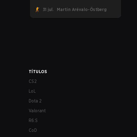
suman a la tendencia tras revelar su
31 jul.
Martin Arévalo-Östberg
primer roster de CS2. Con su roster
flameante revelado, Canadian Armed
Forces se unirá ahora a una
competencia de CS para personal militar
destinada a expandir el alcance de los
esports.
TÍTULOS
CS2
LoL
Dota 2
Valorant
R6:S
CoD