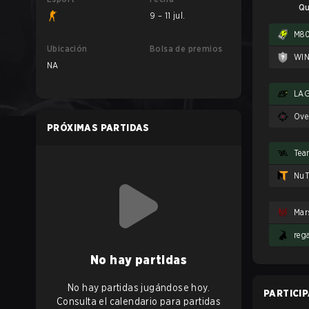
Qu
9 – 11 jul.
M8
Ubicación
Bolsa de premios
WI
NA
LA
Ove
PRÓXIMAS PARTIDAS
Tea
NuT
Mar
reg
No hay partidas
No hay partidas jugándose hoy.
PARTICI
Consulta el calendario para partidas