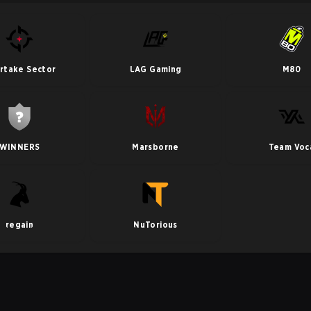
rtake Sector
LAG Gaming
M80
WINNERS
Marsborne
Team Voc
regain
NuTorious