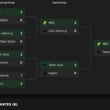
arterfinal
Semifinal
0
2
NNERS
0
M80
2
LAG Gaming
0
G Gaming
2
rtake Sector
0
M80
Team
m Voca
2
orious
0
Team Voca
2
regain
0
sborne
1
ain
2
PANTES
(8)