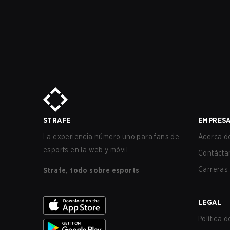
STRAFE
EMPRES
La experiencia número uno para fans de
Acerca de
esports en la web y móvil.
Contácta
Carreras
Strafe, todo sobre esports
LEGAL
Política 