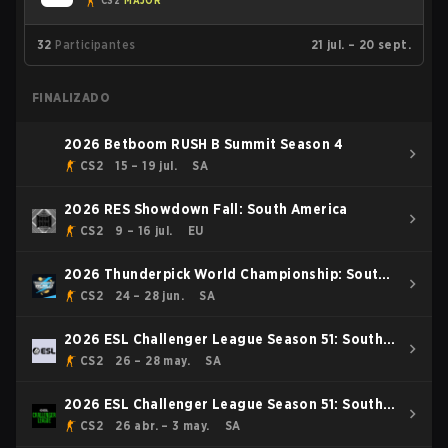
CS2
MAJOR
32
Participantes
21 jul. – 20 sept.
FINALIZADO
2026 Betboom RUSH B Summit Season 4
CS2
15 – 19 jul.
SA
2026 RES Showdown Fall: South America
CS2
9 – 16 jul.
EU
2026 Thunderpick World Championship: South
American Series #1
CS2
24 – 28 jun.
SA
2026 ESL Challenger League Season 51: South
America
CS2
26 – 28 may.
SA
2026 ESL Challenger League Season 51: South
America - Cup #4
CS2
26 abr. – 3 may.
SA