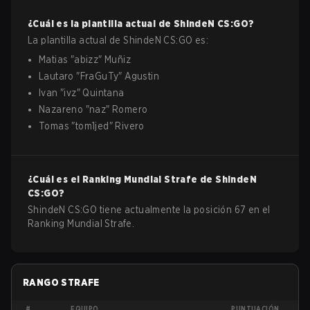
¿Cuál es la plantilla actual de
ShindeN
CS:GO
?
La plantilla actual de
ShindeN
CS:GO
es:
Matias
"
abizz
"
Muñiz
Lautaro
"
FraGuTy
"
Agustin
Ivan
"
ivz
"
Quintana
Nazareno
"
naz
"
Romero
Tomas
"
tom1jed
"
Rivero
¿Cuál es el Ranking Mundial Strafe de
ShindeN
CS:GO
?
ShindeN CS:GO tiene actualmente la posición 67 en el
Ranking Mundial Strafe.
RANGO STRAFE
#
EQUIPO
PUNTUACIÓN