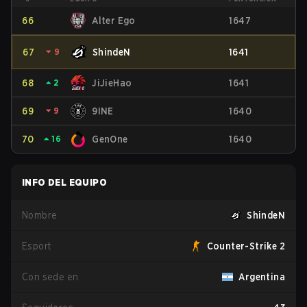
66
Alter Ego
1647
67
⏷
9
ShindeN
1641
68
⏶
2
JiJieHao
1641
69
⏷
9
9INE
1640
70
⏶
16
GenOne
1640
INFO DEL EQUIPO
Nombre
ShindeN
Esport
Counter-Strike 2
Con sede en
Argentina