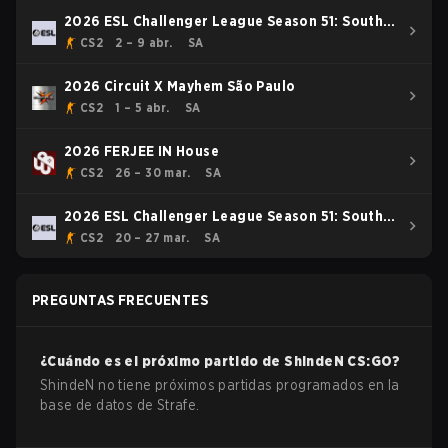
2026 ESL Challenger League Season 51: South
America - Cup #3
CS2
2 – 9 abr.
SA
2026 Circuit X Mayhem São Paulo
CS2
1 – 5 abr.
SA
2026 FERJEE IN House
CS2
26 – 30 mar.
SA
2026 ESL Challenger League Season 51: South
America - Cup #2
CS2
20 – 27 mar.
SA
PREGUNTAS FRECUENTES
¿Cuándo es el próximo partido de
ShindeN
CS:GO
?
ShindeN no tiene próximos partidas programados en la
base de datos de Strafe.