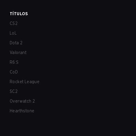
TÍTULOS
CS2
LoL
Dota 2
Valorant
R6:S
CoD
Rocket League
SC2
Overwatch 2
Hearthstone