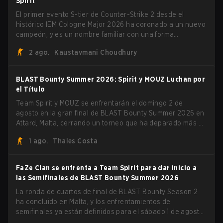
Spirit
Quoniam en el proceso.
El primer evento S-tier de Counter-Strike 2 desde el
histórico IEM Cologne Major 2026 ha coronado a un nuevo
campeón, y es un nombre familiar con una forma
desconocida. MOUZ, recién salido de movimientos en el
2 ago.
Kaustavmani Choudhury
roster y cambios de roles, arrolló a Team Spirit en una
serie dominante 3-1 para levantar el trofeo BLAST Bounty
Summer 2026.
BLAST Bounty Summer 2026: Spirit y MOUZ Luchan por
el Título
Team Spirit y MOUZ se enfrentarán el domingo 2 de
agosto en la gran final de BLAST Bounty Summer 2026 en
Attard, Malta, cerrando un torneo que ha deparado más de
una sorpresa a lo largo del camino.
1 ago.
Thales Costa
FaZe Clan se enfrenta a Team Spirit para dar inicio a
las Semifinales de BLAST Bounty Summer 2026
La ronda de cuartos de final de BLAST Bounty Season 2
ha concluido en Malta, y los enfrentamientos de
semifinales ya están definidos para el sábado 1 de agosto.
FaZe Clan, Team Spirit, Astralis y MOUZ son los cuatro