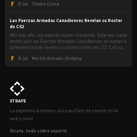
31 jul.
Thales Costa
sobrevivientes que aún luchan por el trofeo, mientras que
paiN Gaming se convirtió en el último equipo eliminado de
la llave.
Las Fuerzas Armadas Canadienses Revelan su Roster
de CS2
Año tras año, los esports siguen creciendo. Esta vez, nada
menos que las Fuerzas Armadas Canadienses se suman a
la tendencia tras revelar su primer roster de CS2. Con su
roster flameante revelado, Canadian Armed Forces se
31 jul.
Martin Arévalo-Östberg
unirá ahora a una competencia de CS para personal
militar destinada a expandir el alcance de los esports.
STRAFE
La experiencia número uno para fans de esports en la
web y móvil.
Strafe, todo sobre esports