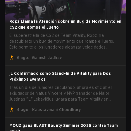
Ropz Llama la Atención sobre un Bug de Movimiento en
CS2 que Rompe el Juego
El superestrella de CS2 de Team Vitality, Ropz, ha
descubierto un bug de movimiento que rompe el juego.
Esto permite a los jugadores alcanzar velocidades
extremas explotando el sistema subtick.
6 ago.
Ganesh Jadhav
jL Confirmado como Stand-In de Vitality para Dos
Próximos Eventos
Tras un día de rumores circulando, ahora es oficial: el
exjugador de Natus Vincere y MVP ganador de Major
Justinas "jL" Lekavičius jugará para Team Vitality en
BLAST Open Porto y PGL Masters Bucharest. El riflero
4 ago.
Kaustavmani Choudhury
lituano dio la noticia él mismo en stream, bromeando:
"Finalmente no tengo que ocultar el hecho de que puedo
jugar con ZywOo, ropz, mezii, apEX, flameZ, MrBaldGuy",
MOUZ gana BLAST Bounty Summer 2026 contra Team
burlándose del head coach de Vitality Rémy "XTQZZZ"