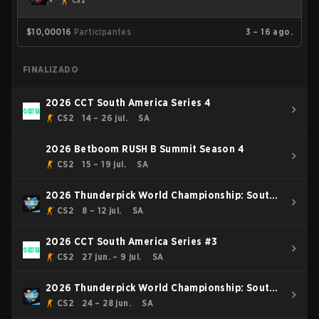
CS2
$10,000
16
Participantes
3 – 16 ago.
FINALIZADO
2026 CCT South America Series 4
CS2
14 – 26 jul.
SA
2026 Betboom RUSH B Summit Season 4
CS2
15 – 19 jul.
SA
2026 Thunderpick World Championship: South
American Series #2
CS2
8 – 12 jul.
SA
2026 CCT South America Series #3
CS2
27 jun. – 9 jul.
SA
2026 Thunderpick World Championship: South
American Series #1
CS2
24 – 28 jun.
SA