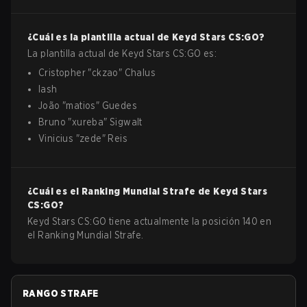
¿Cuál es la plantilla actual de
Keyd Stars
CS:GO
?
La plantilla actual de
Keyd Stars
CS:GO
es:
Cristopher
"
ckzao
"
Chalus
lash
João
"
matios
"
Guedes
Bruno
"
xureba
"
Sigwalt
Vinicius
"
zede
"
Reis
¿Cuál es el Ranking Mundial Strafe de
Keyd Stars
CS:GO
?
Keyd Stars CS:GO tiene actualmente la posición 140 en
el Ranking Mundial Strafe.
RANGO STRAFE