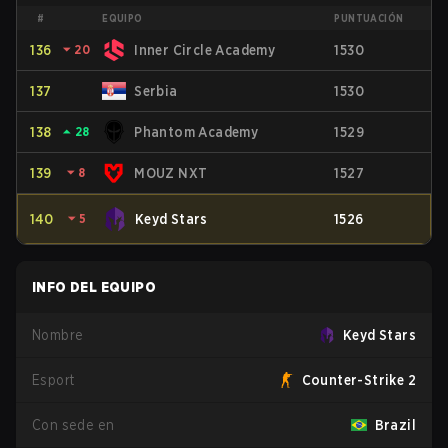
#
EQUIPO
PUNTUACIÓN
136
⏷
20
Inner Circle Academy
1530
137
Serbia
1530
138
⏶
28
Phantom Academy
1529
139
⏷
8
MOUZ NXT
1527
140
⏷
5
Keyd Stars
1526
INFO DEL EQUIPO
Nombre
Keyd Stars
Esport
Counter-Strike 2
Con sede en
Brazil