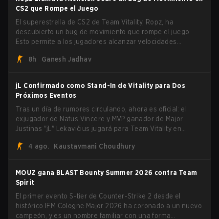
CS2 que Rompe el Juego
El superestrella de CS2 de Team Vitality, Ropz, ha
descubierto un bug de movimiento que rompe el juego.
Esto permite a los jugadores alcanzar velocidades
extremas explotando el sistema subtick.
8h
Ganesh Jadhav
jL Confirmado como Stand-In de Vitality para Dos
Próximos Eventos
Tras un día de rumores circulando, ahora es oficial: el
exjugador de Natus Vincere y MVP ganador de Major
Justinas "jL" Lekavičius jugará para Team Vitality en
BLAST Open Porto y PGL Masters Bucharest. El riflero
4 ago.
Kaustavmani Choudhury
lituano dio la noticia él mismo en stream, bromeando:
"Finalmente no tengo que ocultar el hecho de que puedo
jugar con ZywOo, ropz, mezii, apEX, flameZ, MrBaldGuy",
MOUZ gana BLAST Bounty Summer 2026 contra Team
burlándose del head coach de Vitality Rémy "XTQZZZ"
Spirit
Quoniam en el proceso.
El primer evento S-tier de Counter-Strike 2 desde el
histórico IEM Cologne Major 2026 ha coronado a un nuevo
campeón, y es un nombre familiar con una forma