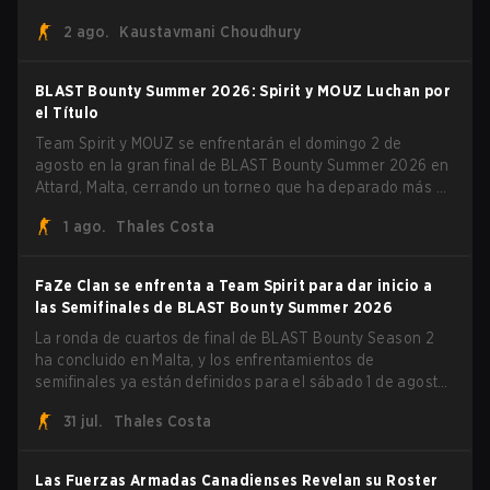
desconocida. MOUZ, recién salido de movimientos en el
2 ago.
Kaustavmani Choudhury
roster y cambios de roles, arrolló a Team Spirit en una
serie dominante 3-1 para levantar el trofeo BLAST Bounty
Summer 2026.
BLAST Bounty Summer 2026: Spirit y MOUZ Luchan por
el Título
Team Spirit y MOUZ se enfrentarán el domingo 2 de
agosto en la gran final de BLAST Bounty Summer 2026 en
Attard, Malta, cerrando un torneo que ha deparado más de
una sorpresa a lo largo del camino.
1 ago.
Thales Costa
FaZe Clan se enfrenta a Team Spirit para dar inicio a
las Semifinales de BLAST Bounty Summer 2026
La ronda de cuartos de final de BLAST Bounty Season 2
ha concluido en Malta, y los enfrentamientos de
semifinales ya están definidos para el sábado 1 de agosto.
FaZe Clan, Team Spirit, Astralis y MOUZ son los cuatro
31 jul.
Thales Costa
sobrevivientes que aún luchan por el trofeo, mientras que
paiN Gaming se convirtió en el último equipo eliminado de
la llave.
Las Fuerzas Armadas Canadienses Revelan su Roster