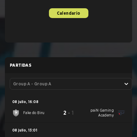
Calendario
PARTIDAS
Group A - Group A
08 julio
,
16:08
paiN Gaming
2
-
1
Fake do Biru
Academy
08 julio
,
13:01