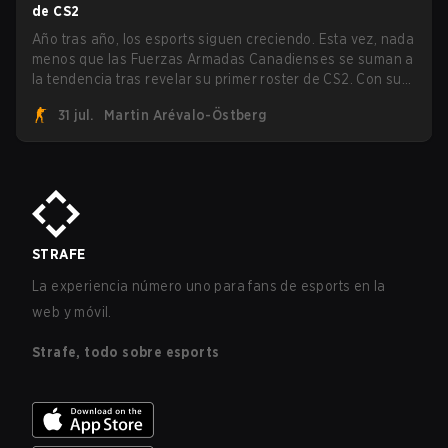
de CS2
Año tras año, los esports siguen creciendo. Esta vez, nada
menos que las Fuerzas Armadas Canadienses se suman a
la tendencia tras revelar su primer roster de CS2. Con su
roster flameante revelado, Canadian Armed Forces se
31 jul.
Martin Arévalo-Östberg
unirá ahora a una competencia de CS para personal
militar destinada a expandir el alcance de los esports.
STRAFE
La experiencia número uno para fans de esports en la
web y móvil.
Strafe, todo sobre esports