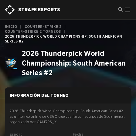
STRAFE ESPORTS
INICIO
|
COUNTER-STRIKE 2
|
COUNTER-STRIKE 2 TORNEOS
|
2026 THUNDERPICK WORLD CHAMPIONSHIP: SOUTH AMERICAN
SERIES #2
2026 Thunderpick World
Championship: South American
Series #2
INFORMACIÓN DEL TORNEO
2026 Thunderpick World Championship: South American Series #2
es un torneo online de CSGO que cuenta con equipos de Sudamérica,
organizado por GAM3RS_X.
Esport
Fecha