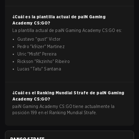
¿Cuál es la plantilla actual de
paiN Gaming
Academy
CS:GO
?
La plantilla actual de
paiN Gaming Academy
CS:GO
es:
Gustavo
"
gust
"
Victor
Pedro
"
k9izer
"
Martinez
Ulric
"
Misfit
"
Pereira
Rickson
"
Rkzinho
"
Ribeiro
Lucas
"
Tatu
"
Santana
¿Cuál es el Ranking Mundial Strafe de
paiN Gaming
Academy
CS:GO
?
paiN Gaming Academy CS:GO tiene actualmente la
posición 199 en el Ranking Mundial Strafe.