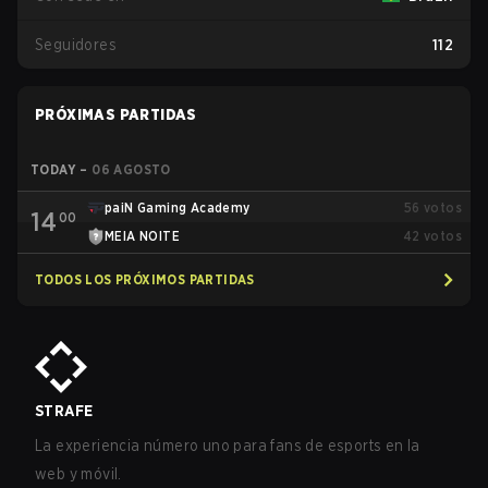
Seguidores
112
PRÓXIMAS PARTIDAS
TODAY
–
06 AGOSTO
paiN Gaming Academy
56
votos
14
00
MEIA NOITE
42
votos
TODOS LOS PRÓXIMOS PARTIDAS
STRAFE
La experiencia número uno para fans de esports en la
web y móvil.