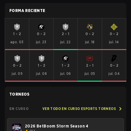
FORMA RECIENTE
1
-
2
0
-
2
2
-
1
0
-
2
0
-
2
ago. 03
jul. 23
jul. 22
jul. 18
jul. 14
0
-
2
1
-
2
1
-
2
2
-
1
0
-
2
jul. 09
jul. 08
jul. 06
jul. 05
jul. 04
TORNEOS
EN CURSO
VER TODO EN CURSO ESPORTS TORNEOS
2026 BetBoom Storm Season 4