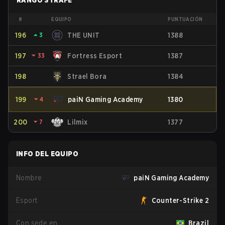
RANGO STRAFE
#
EQUIPO
PUNTUACIÓN
196
⏶
3
THE UNIT
1388
197
⏷
33
Fortress Esport
1387
198
Strael Bora
1384
199
⏷
4
paiN Gaming Academy
1380
200
⏷
7
Lilmix
1377
INFO DEL EQUIPO
Nombre
paiN Gaming Academy
Esport
Counter-Strike 2
Con sede en
Brazil