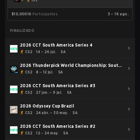
CS2
$10,000
16
Participantes
3 – 16 ago.
FINALIZADO
2026 CCT South America Series 4
CS2
14 – 26 jul.
SA
2026 Thunderpick World Championship: South
American Series #2
CS2
8 – 12 jul.
SA
2026 CCT South America Series #3
CS2
27 jun. – 9 jul.
SA
2026 Odyssey Cup Brazil
CS2
24 abr. – 30 may.
SA
2026 CCT South America Series #2
CS2
12 – 24 may.
SA