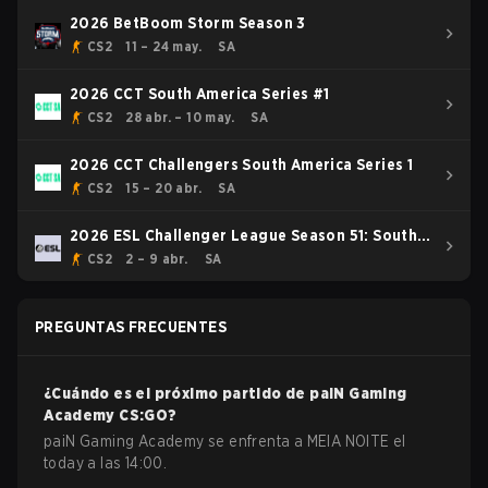
2026 BetBoom Storm Season 3
CS2
11 – 24 may.
SA
2026 CCT South America Series #1
CS2
28 abr. – 10 may.
SA
2026 CCT Challengers South America Series 1
CS2
15 – 20 abr.
SA
2026 ESL Challenger League Season 51: South
America - Cup #3
CS2
2 – 9 abr.
SA
PREGUNTAS FRECUENTES
¿Cuándo es el próximo partido de
paiN Gaming
Academy
CS:GO
?
paiN Gaming Academy se enfrenta a MEIA NOITE el
today a las 14:00.