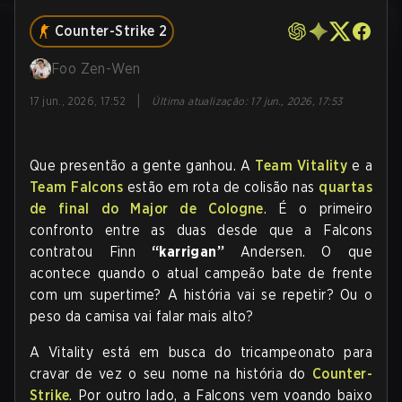
Counter-Strike 2
Foo Zen-Wen
|
17 jun., 2026, 17:52
Última atualização
:
17 jun., 2026, 17:53
Que presentão a gente ganhou. A
Team Vitality
e a
Team Falcons
estão em rota de colisão nas
quartas
de final do Major de Cologne
. É o primeiro
confronto entre as duas desde que a Falcons
contratou Finn
“karrigan”
Andersen. O que
acontece quando o atual campeão bate de frente
com um supertime? A história vai se repetir? Ou o
peso da camisa vai falar mais alto?
A Vitality está em busca do tricampeonato para
cravar de vez o seu nome na história do
Counter-
Strike
. Por outro lado, a Falcons vem voando baixo