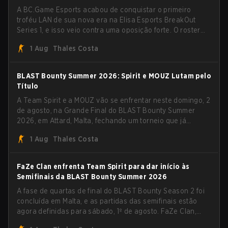
A BC.Game Esports acabou de conquistar o primeiro
troféu LAN de sua nova era na Elisa Esports BreakOut
Series 1, e isso veio contra uma oposição forte. O roster
revigorado passou por cima da competição, encerrando a
1 Aug
Thales Costa
campanha com cinco vitórias seguidas e uma varrida
limpa de 2-0 na final.
BLAST Bounty Summer 2026: Spirit e MOUZ Lutam pelo
Título
A Team Spirit e a MOUZ vão se enfrentar neste domingo, 2
de agosto, na Grande Final do BLAST Bounty Summer
2026, em Attard, Malta, fechando um torneio que já
entregou várias surpresas pelo caminho.
1 Aug
Thales Costa
FaZe Clan enfrenta Team Spirit para dar início às
Semifinais da BLAST Bounty Summer 2026
A fase de quartas de final do BLAST Bounty Season 2 foi
concluída em Malta, e as partidas das semifinais estão
agora definidas para sábado, 1º de agosto. FaZe Clan,
Team Spirit, Astralis e MOUZ são os quatro sobreviventes