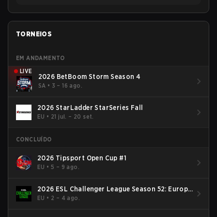
TORNEIOS
EM ANDAMENTO
LIVE
2026 BetBoom Storm Season 4
SA
•
3 – 16 ago.
2026 StarLadder StarSeries Fall
EU
•
21 jul. – 20 set.
CONCLUÍDO
2026 Tipsport Open Cup #1
EU
•
5 – 9 ago.
2026 ESL Challenger League Season 52: Europe
- Cup #2
EU
•
2 – 4 ago.