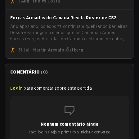
1 Aug
Thales Costa
ainda lutando pelo troféu, enquanto paiN Gaming se
tornou a última equipe eliminada da chave.
Forças Armadas do Canadá Revela Roster de CS2
Ano após ano, os esports continuam quebrando barreiras.
Dessa vez, ninguém menos que as Canadian Armed
Forces (Forças Armadas do Canadá) entraram de cabeça
no jogo ao anunciar sua primeira line-up de CS2.
31 Jul
Martin Arévalo-Östberg
COMENTÁRIO
(
0
)
Login
para comentar sobre esta partida
Nenhum comentário ainda
Faça login e seja o primeiro a iniciar a conversa!