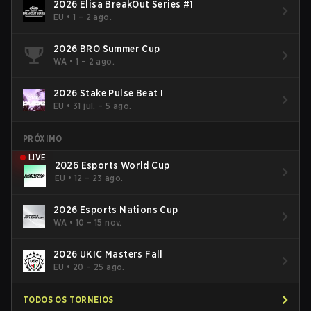
2026 Elisa BreakOut Series #1
EU
•
1 – 2 ago.
2026 BRO Summer Cup
WA
•
1 – 2 ago.
2026 Stake Pulse Beat I
EU
•
31 jul. – 5 ago.
PRÓXIMO
LIVE
2026 Esports World Cup
EU
•
12 – 23 ago.
2026 Esports Nations Cup
WA
•
10 – 15 nov.
2026 UKIC Masters Fall
EU
•
20 – 25 ago.
TODOS OS TORNEIOS