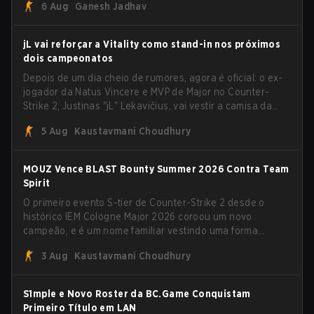
6 Aug
Ganesh Jadhav
jL vai reforçar a Vitality como stand-in nos próximos
dois campeonatos
Depois de um dia cheio de rumores, agora é oficial: o ex-
jogador da Natus Vincere e MVP de Major no Counter-
Strike 2, Justinas "jL" Lekavičius, vai vestir a camisa da
Team Vitality na BLAST Open Porto e na PGL Masters
5 Aug
Kaustavmani Choudhury
Bucharest.
MOUZ Vence BLAST Bounty Summer 2026 Contra Team
Spirit
O primeiro evento S-tier de Counter-Strike 2 desde o
histórico IEM Cologne Major 2026 coroou um novo
campeão, e é um nome familiar vestindo uma forma
desconhecida. MOUZ, recém-saído de roster moves e role
3 Aug
Kaustavmani Choudhury
shuffles, avançou pela Team Spirit em uma série
dominante por 3-1 para erguer o troféu do BLAST Bounty
Summer 2026.
S1mple e Novo Roster da BC.Game Conquistam
Primeiro Título em LAN