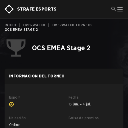
STRAFE ESPORTS
INICIO
|
OVERWATCH
|
OVERWATCH TORNEOS
|
OCS EMEA STAGE 2
OCS EMEA Stage 2
INFORMACIÓN DEL TORNEO
Esport
Fecha
13 jun. – 4 jul.
Ubicación
Bolsa de premios
Online