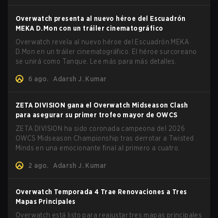
Overwatch presenta al nuevo héroe del Escuadrón
MEKA D.Mon con un tráiler cinematográfico
Overwatch revela al nuevo héroe del Escuadrón MEKA
D.Mon en un tráiler cinematográfico. El héroe surcoreano
se unirá como Tanque. Lee más para más detalles.
6 ago.
Adarsh J. Kumar
ZETA DIVISION gana el Overwatch Midseason Clash
para asegurar su primer trofeo mayor de OWCS
ZETA DIVISION ha sido coronada campeona del 2026
OWCS Midseason Championship tras derrotar a Twisted
Minds en una emocionante final al primero a cuatro.
2 ago.
Adarsh J. Kumar
Overwatch Temporada 4 Trae Renovaciones a Tres
Mapas Principales
Overwatch está listo para reajustar tres mapas principales