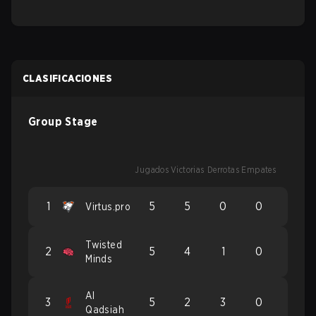
CLASIFICACIONES
Group Stage
Jugados
Victorias
Derrotas
Empates
1
5
5
0
0
Virtus.pro
Twisted
2
5
4
1
0
Minds
Al
3
5
2
3
0
Qadsiah