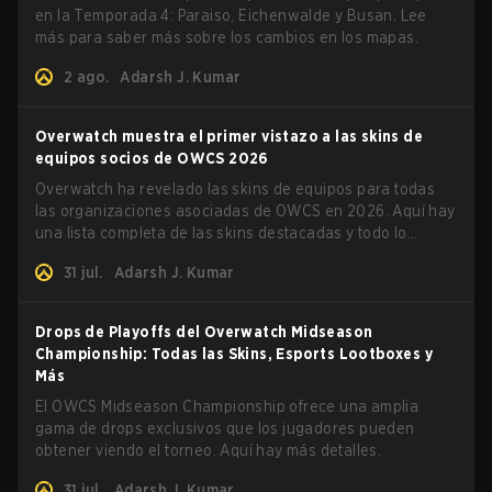
en la Temporada 4: Paraiso, Eichenwalde y Busan. Lee
más para saber más sobre los cambios en los mapas.
2 ago.
Adarsh J. Kumar
Overwatch muestra el primer vistazo a las skins de
equipos socios de OWCS 2026
Overwatch ha revelado las skins de equipos para todas
las organizaciones asociadas de OWCS en 2026. Aquí hay
una lista completa de las skins destacadas y todo lo
demás que necesitas saber.
31 jul.
Adarsh J. Kumar
Drops de Playoffs del Overwatch Midseason
Championship: Todas las Skins, Esports Lootboxes y
Más
El OWCS Midseason Championship ofrece una amplia
gama de drops exclusivos que los jugadores pueden
obtener viendo el torneo. Aquí hay más detalles.
31 jul.
Adarsh J. Kumar