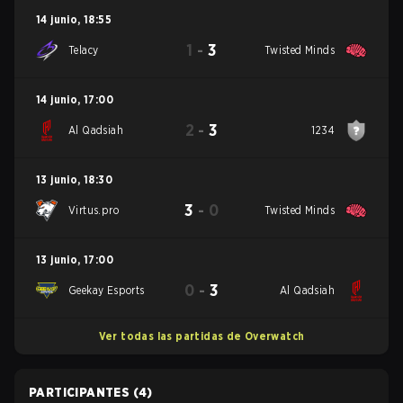
14 junio
,
18:55
1
-
3
Telacy
Twisted Minds
14 junio
,
17:00
2
-
3
Al Qadsiah
1234
13 junio
,
18:30
3
-
0
Virtus.pro
Twisted Minds
13 junio
,
17:00
0
-
3
Geekay Esports
Al Qadsiah
Ver todas las partidas de Overwatch
PARTICIPANTES
(4)