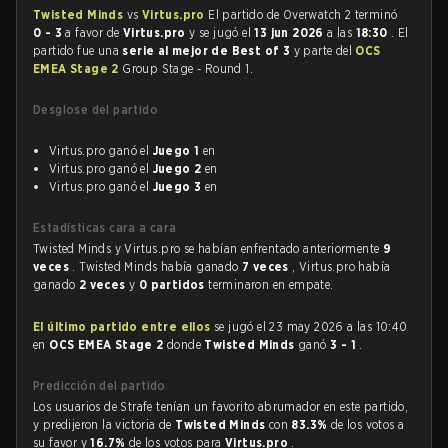
Twisted Minds
vs
Virtus.pro
El partido de Overwatch 2 terminó
0 - 3
a favor de
Virtus.pro
y se jugó el
13 jun 2026
a las
18:30
. El
partido fue una
serie al mejor de Best of 3
y parte del
OCS
EMEA Stage 2
Group Stage - Round 1.
Desglose del partido
Virtus.pro ganó el
Juego 1
en
Virtus.pro ganó el
Juego 2
en
Virtus.pro ganó el
Juego 3
en
Estadísticas cara a cara
Twisted Minds y Virtus.pro se habían enfrentado anteriormente
9
veces
. Twisted Minds había ganado
7 veces
, Virtus.pro había
ganado
2 veces
y
0 partidos
terminaron en empate.
El último partido entre ellos
se jugó el 23 may 2026 a las 10:40
en
OCS EMEA Stage 2
donde
Twisted Minds
ganó
3 - 1
.
Predicción del partido
Los usuarios de Strafe tenían un favorito abrumador en este partido,
y predijeron la victoria de
Twisted Minds
con
83.3%
de los votos a
su favor y
16.7%
de los votos para
Virtus.pro
.