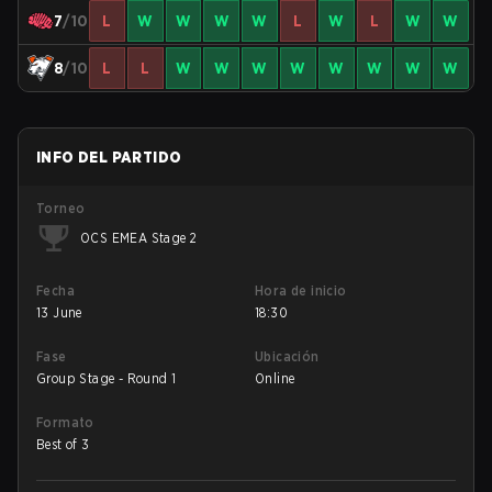
7
/10
L
W
W
W
W
L
W
L
W
W
8
/10
L
L
W
W
W
W
W
W
W
W
INFO DEL PARTIDO
Torneo
OCS EMEA Stage 2
Fecha
Hora de inicio
13 June
18:30
Fase
Ubicación
Group Stage - Round 1
Online
Formato
Best of 3