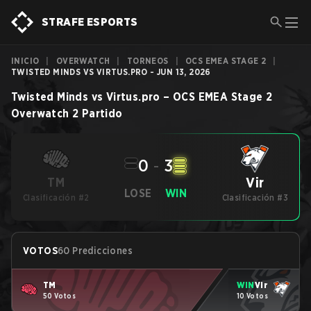
STRAFE ESPORTS
INICIO
|
OVERWATCH
|
TORNEOS
|
OCS EMEA STAGE 2
|
TWISTED MINDS VS VIRTUS.PRO - JUN 13, 2026
Twisted Minds
vs
Virtus.pro
–
OCS EMEA Stage 2
Overwatch 2
Partido
0
-
3
Vir
TM
LOSE
WIN
Clasificación #2
Clasificación #3
VOTOS
60 Predicciones
TM
WIN
Vir
50 Votos
10 Votos