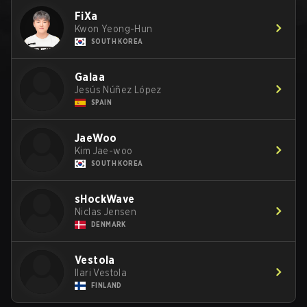
FiXa
Kwon Yeong-Hun
SOUTH KOREA
Galaa
Jesús Núñez López
SPAIN
JaeWoo
Kim Jae-woo
SOUTH KOREA
sHockWave
Niclas Jensen
DENMARK
Vestola
Ilari Vestola
FINLAND