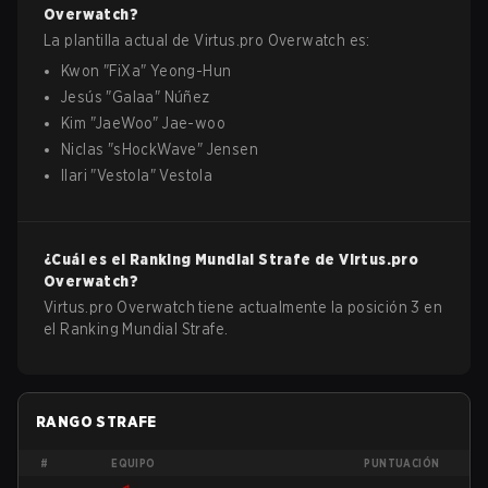
Overwatch
?
La plantilla actual de
Virtus.pro
Overwatch
es:
Kwon
"
FiXa
"
Yeong-Hun
Jesús
"
Galaa
"
Núñez
Kim
"
JaeWoo
"
Jae-woo
Niclas
"
sHockWave
"
Jensen
Ilari
"
Vestola
"
Vestola
¿Cuál es el Ranking Mundial Strafe de
Virtus.pro
Overwatch
?
Virtus.pro Overwatch tiene actualmente la posición 3 en
el Ranking Mundial Strafe.
RANGO STRAFE
#
EQUIPO
PUNTUACIÓN