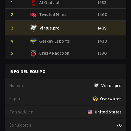
1
Al Qadsiah
1583
2
Twisted Minds
1460
3
Virtus.pro
1439
4
Geekay Esports
1430
5
Crazy Raccoon
1380
INFO DEL EQUIPO
Nombre
Virtus.pro
Esport
Overwatch
Con sede en
United States
Seguidores
70